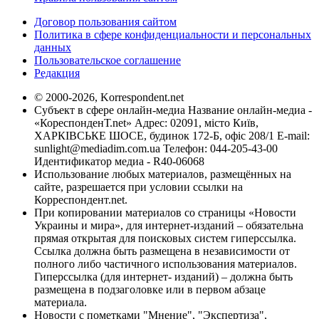
Договор пользования сайтом
Политика в сфере конфиденциальности и персональных
данных
Пользовательское соглашение
Редакция
© 2000-2026, Korrespondent.net
Субъект в сфере онлайн-медиа Название онлайн-медиа -
«КореспонденТ.net» Адрес: 02091, місто Київ,
ХАРКІВСЬКЕ ШОСЕ, будинок 172-Б, офіс 208/1 E-mail:
sunlight@mediadim.com.ua
Телефон: 044-205-43-00
Идентификатор медиа - R40-06068
Использование любых материалов, размещённых на
сайте, разрешается при условии ссылки на
Корреспондент.net.
При копировании материалов со страницы «Новости
Украины и мира», для интернет-изданий – обязательна
прямая открытая для поисковых систем гиперссылка.
Ссылка должна быть размещена в независимости от
полного либо частичного использования материалов.
Гиперссылка (для интернет- изданий) – должна быть
размещена в подзаголовке или в первом абзаце
материала.
Новости с пометками "Мнение", "Экспертиза",