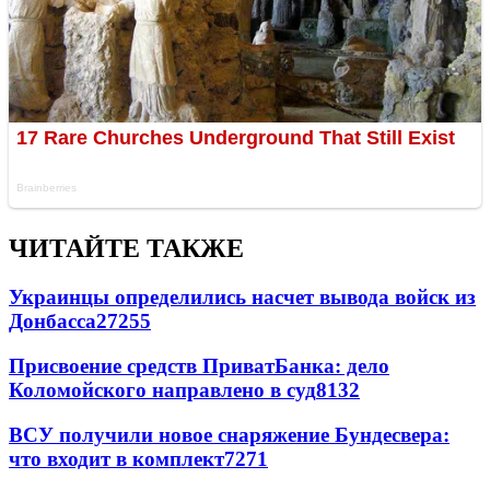
ЧИТАЙТЕ ТАКЖЕ
Украинцы определились насчет вывода войск из
Донбасса
27255
Присвоение средств ПриватБанка: дело
Коломойского направлено в суд
8132
ВСУ получили новое снаряжение Бундесвера:
что входит в комплект
7271