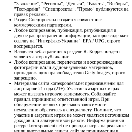
"Заявление", "Регионы", "Деньги", "Власть", "Выборы",
"Тест-драйв", "Спецпроекты", "Промо" публикуются на
правах рекламы.
Раздел Спецпроекты создается совместно с
коммерческими партнерами.
Любое копирование, публикация, републикация и
другое распространение информации, которое содержит
ссылку на "Интерфакс-Украина", EPA / UPG, строго
воспрещается.
Владелец веб-страницы в разделе Я- Корреспондент
является автор публикации.
Любое копирование, перепечатка и воспроизведение
фотографий и/или аудиовизуальных материалов,
принадлежащих правообладателю Getty Images, строго
запрещено.
Материалы сайта korrespondent.net предназначены для
лиц старше 21 года (21+). Участие в азартных играх
может вызвать игровую зависимость. Соблюдайте
правила (принципы) ответственной игры. При
обнаружении первых признаков зависимости
немедленно обратитесь к специалисту. Помните, что
участие в азартных играх не может являться источником
доходов или альтернативой работе. Информационный
ресурс korrespondent.net не проводит игры на реальные
и/или виртуальные деньги, сайт не принимает ни в