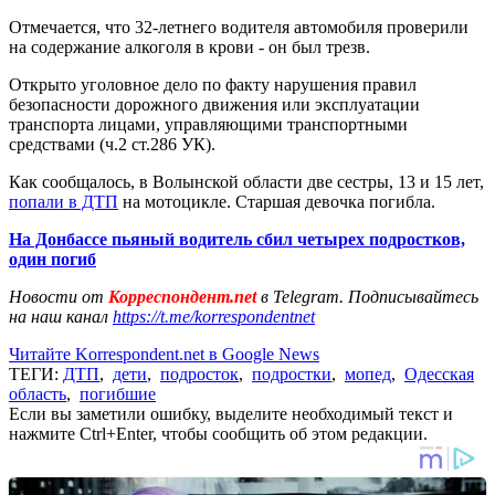
Отмечается, что 32-летнего водителя автомобиля проверили
на содержание алкоголя в крови - он был трезв.
Открыто уголовное дело по факту нарушения правил
безопасности дорожного движения или эксплуатации
транспорта лицами, управляющими транспортными
средствами (ч.2 ст.286 УК).
Как сообщалось, в Волынской области две сестры, 13 и 15 лет,
попали в ДТП
на мотоцикле. Старшая девочка погибла.
На Донбассе пьяный водитель сбил четырех подростков,
один погиб
Новости от
Корреспондент.net
в Telegram. Подписывайтесь
на наш канал
https://t.me/korrespondentnet
Читайте Korrespondent.net в Google News
ТЕГИ:
ДТП
,
дети
,
подросток
,
подростки
,
мопед
,
Одесская
область
,
погибшие
Если вы заметили ошибку, выделите необходимый текст и
нажмите Ctrl+Enter, чтобы сообщить об этом редакции.