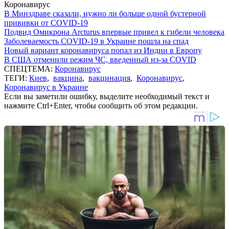
Коронавирус
В Минздраве сказали, нужно ли больше одной бустерной
прививки от COVID-19
Подвид Омикрона Arcturus впервые привел к гибели человека
Заболеваемость COVID-19 в Украине пошла на спад
Новый вариант коронавируса попал из Индии в Европу
В США отменили режим ЧС, введенный из-за COVID
СПЕЦТЕМА:
Коронавирус
ТЕГИ:
Киев
,
вакцина
,
вакцинация
,
Коронавирус
,
Коронавирус в Украине
Если вы заметили ошибку, выделите необходимый текст и
нажмите Ctrl+Enter, чтобы сообщить об этом редакции.