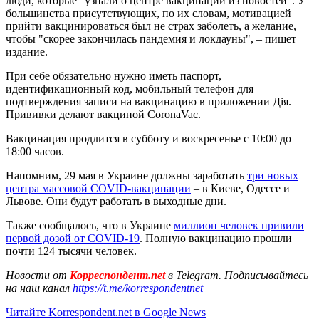
люди, которые "узнали о центре вакцинации из новостей". У
большинства присутствующих, по их словам, мотивацией
прийти вакцинироваться был не страх заболеть, а желание,
чтобы "скорее закончилась пандемия и локдауны", – пишет
издание.
При себе обязательно нужно иметь паспорт,
идентификационный код, мобильный телефон для
подтверждения записи на вакцинацию в приложении Дія.
Прививки делают вакциной CoronaVac.
Вакцинация продлится в субботу и воскресенье с 10:00 до
18:00 часов.
Напомним, 29 мая в Украине должны заработать
три новых
центра массовой COVID-вакцинации
– в Киеве, Одессе и
Львове. Они будут работать в выходные дни.
Также сообщалось, что в Украине
миллион человек привили
первой дозой от COVID-19
. Полную вакцинацию прошли
почти 124 тысячи человек.
Новости от
Корреспондент.net
в Telegram. Подписывайтесь
на наш канал
https://t.me/korrespondentnet
Читайте Korrespondent.net в Google News