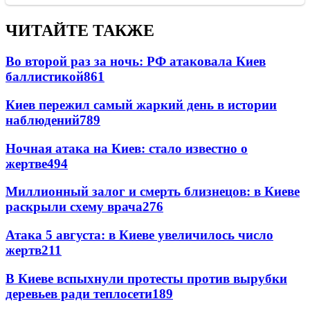
ЧИТАЙТЕ ТАКЖЕ
Во второй раз за ночь: РФ атаковала Киев
баллистикой
861
Киев пережил самый жаркий день в истории
наблюдений
789
Ночная атака на Киев: стало известно о
жертве
494
Миллионный залог и смерть близнецов: в Киеве
раскрыли схему врача
276
Атака 5 августа: в Киеве увеличилось число
жертв
211
В Киеве вспыхнули протесты против вырубки
деревьев ради теплосети
189