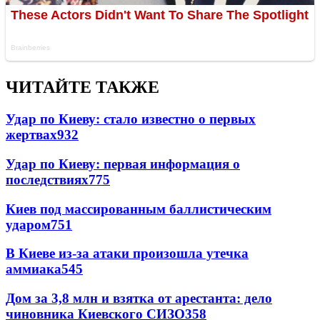
ЧИТАЙТЕ ТАКЖЕ
Удар по Киеву: стало известно о первых
жертвах
932
Удар по Киеву: первая информация о
последствиях
775
Киев под массированным баллистическим
ударом
751
В Киеве из-за атаки произошла утечка
аммиака
545
Дом за 3,8 млн и взятка от арестанта: дело
чиновника Киевского СИЗО
358