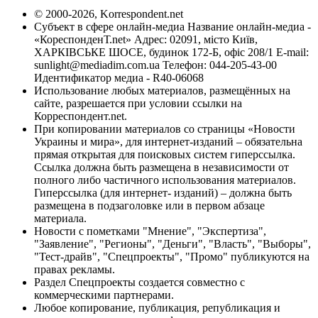
© 2000-2026, Korrespondent.net
Субъект в сфере онлайн-медиа Название онлайн-медиа -
«КореспонденТ.net» Адрес: 02091, місто Київ,
ХАРКІВСЬКЕ ШОСЕ, будинок 172-Б, офіс 208/1 E-mail:
sunlight@mediadim.com.ua
Телефон: 044-205-43-00
Идентификатор медиа - R40-06068
Использование любых материалов, размещённых на
сайте, разрешается при условии ссылки на
Корреспондент.net.
При копировании материалов со страницы «Новости
Украины и мира», для интернет-изданий – обязательна
прямая открытая для поисковых систем гиперссылка.
Ссылка должна быть размещена в независимости от
полного либо частичного использования материалов.
Гиперссылка (для интернет- изданий) – должна быть
размещена в подзаголовке или в первом абзаце
материала.
Новости с пометками "Мнение", "Экспертиза",
"Заявление", "Регионы", "Деньги", "Власть", "Выборы",
"Тест-драйв", "Спецпроекты", "Промо" публикуются на
правах рекламы.
Раздел Спецпроекты создается совместно с
коммерческими партнерами.
Любое копирование, публикация, републикация и