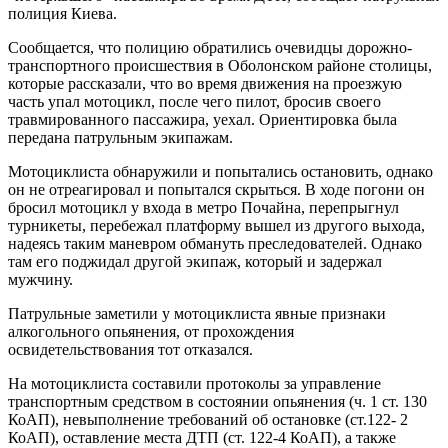
полиция Киева.
Сообщается, что полицию обратились очевидцы дорожно-
транспортного происшествия в Оболонском районе столицы,
которые рассказали, что во время движения на проезжую
часть упал мотоцикл, после чего пилот, бросив своего
травмированного пассажира, уехал. Ориентировка была
передана патрульным экипажам.
Мотоциклиста обнаружили и попытались остановить, однако
он не отреагировал и попытался скрыться. В ходе погони он
бросил мотоцикл у входа в метро Почайна, перепрыгнул
турникеты, перебежал платформу вышел из другого выхода,
надеясь таким маневром обмануть преследователей. Однако
там его поджидал другой экипаж, который и задержал
мужчину.
Патрульные заметили у мотоциклиста явные признаки
алкогольного опьянения, от прохождения
освидетельствования тот отказался.
На мотоциклиста составили протоколы за управление
транспортным средством в состоянии опьянения (ч. 1 ст. 130
КоАП), невыполнение требований об остановке (ст.122- 2
КоАП), оставление места ДТП (ст. 122-4 КоАП), а также