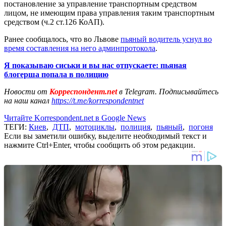
постановление за управление транспортным средством
лицом, не имеющим права управления таким транспортным
средством (ч.2 ст.126 КоАП).
Ранее сообщалось, что во Львове
пьяный водитель уснул во
время составления на него админпротокола
.
Я показываю сиськи и вы нас отпускаете: пьяная
блогерша попала в полицию
Новости от
Корреспондент.net
в Telegram. Подписывайтесь
на наш канал
https://t.me/korrespondentnet
Читайте Korrespondent.net в Google News
ТЕГИ:
Киев
,
ДТП
,
мотоциклы
,
полиция
,
пьяный
,
погоня
Если вы заметили ошибку, выделите необходимый текст и
нажмите Ctrl+Enter, чтобы сообщить об этом редакции.