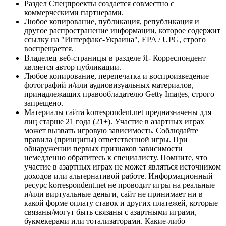
Раздел Спецпроекты создается совместно с
коммерческими партнерами.
Любое копирование, публикация, републикация и
другое распространение информации, которое содержит
ссылку на "Интерфакс-Украина", EPA / UPG, строго
воспрещается.
Владелец веб-страницы в разделе Я- Корреспондент
является автор публикации.
Любое копирование, перепечатка и воспроизведение
фотографий и/или аудиовизуальных материалов,
принадлежащих правообладателю Getty Images, строго
запрещено.
Материалы сайта korrespondent.net предназначены для
лиц старше 21 года (21+). Участие в азартных играх
может вызвать игровую зависимость. Соблюдайте
правила (принципы) ответственной игры. При
обнаружении первых признаков зависимости
немедленно обратитесь к специалисту. Помните, что
участие в азартных играх не может являться источником
доходов или альтернативой работе. Информационный
ресурс korrespondent.net не проводит игры на реальные
и/или виртуальные деньги, сайт не принимает ни в
какой форме оплату ставок и других платежей, которые
связаны/могут быть связаны с азартными играми,
букмекерами или тотализаторами. Какие-либо