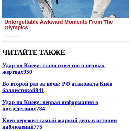
ЧИТАЙТЕ ТАКЖЕ
Удар по Киеву: стало известно о первых
жертвах
950
Во второй раз за ночь: РФ атаковала Киев
баллистикой
841
Удар по Киеву: первая информация о
последствиях
784
Киев пережил самый жаркий день в истории
наблюдений
775