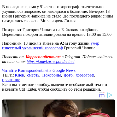
В последнее время у 91-летнего хореографа значительно
ухудшилось здоровье, он находился в больнице. Вечером 13
июня Григория Чапкиса не стало. До последнего рядом с ним
находились его жена Мила и дочь Лилия.
Похоронят Григория Чапкиса на Байковом кладбище.
Церемония похорон запланирована на время с 13:00 до 15:00.
Напомним, 13 июня в Киеве на 92-м году жизни
умер
известный украинский хореограф
Григорий Чапкис.
Новости от
Корреспондент.net
в Telegram. Подписывайтесь
на наш канал
https://t.me/korrespondentnet
Читайте Korrespondent.net в Google News
ТЕГИ:
Киев
,
смерть
,
Похороны
,
фото
,
хореограф
,
прощание
Если вы заметили ошибку, выделите необходимый текст и
нажмите Ctrl+Enter, чтобы сообщить об этом редакции.