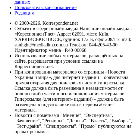
данных
Пользовательское соглашение
Редакция
© 2000-2026, Korrespondent.net
Субъект в сфере онлайн-медиа Название онлайн-медиа -
«КореспонденТ.net» Адрес: 02091, місто Київ,
ХАРКІВСЬКЕ ШОСЕ, будинок 172-Б, офіс 208/1 E-mail:
sunlight@mediadim.com.ua
Телефон: 044-205-43-00
Идентификатор медиа - R40-06068
Использование любых материалов, размещённых на
сайте, разрешается при условии ссылки на
Корреспондент.net.
При копировании материалов со страницы «Новости
Украины и мира», для интернет-изданий – обязательна
прямая открытая для поисковых систем гиперссылка.
Ссылка должна быть размещена в независимости от
полного либо частичного использования материалов.
Гиперссылка (для интернет- изданий) – должна быть
размещена в подзаголовке или в первом абзаце
материала.
Новости с пометками "Мнение", "Экспертиза",
"Заявление", "Регионы", "Деньги", "Власть", "Выборы",
"Тест-драйв", "Спецпроекты", "Промо" публикуются на
правах рекламы.