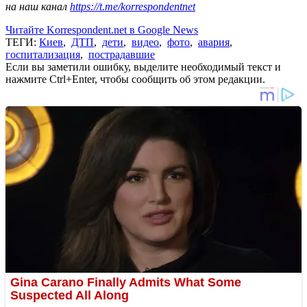
на наш канал
https://t.me/korrespondentnet
Читайте Korrespondent.net в Google News
ТЕГИ:
Киев
,
ДТП
,
дети
,
видео
,
фото
,
авария
,
госпитализация
,
пострадавшие
Если вы заметили ошибку, выделите необходимый текст и
нажмите Ctrl+Enter, чтобы сообщить об этом редакции.