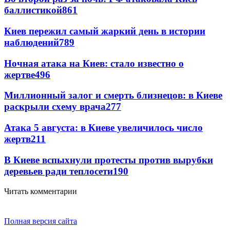
баллистикой
861
Киев пережил самый жаркий день в истории
наблюдений
789
Ночная атака на Киев: стало известно о
жертве
496
Миллионный залог и смерть близнецов: в Киеве
раскрыли схему врача
277
Атака 5 августа: в Киеве увеличилось число
жертв
211
В Киеве вспыхнули протесты против вырубки
деревьев ради теплосети
190
Читать комментарии
Полная версия сайта