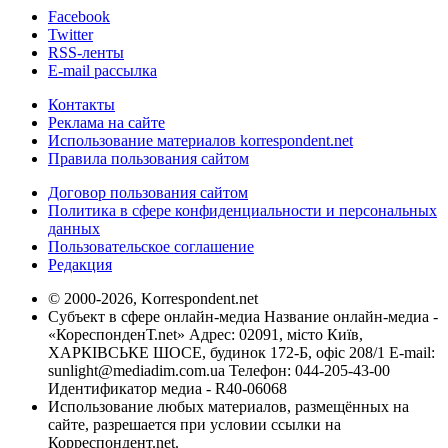
Facebook
Twitter
RSS-ленты
E-mail рассылка
Контакты
Реклама на сайте
Использование материалов korrespondent.net
Правила пользования сайтом
Договор пользования сайтом
Политика в сфере конфиденциальности и персональных
данных
Пользовательское соглашение
Редакция
© 2000-2026, Korrespondent.net
Субъект в сфере онлайн-медиа Название онлайн-медиа -
«КореспонденТ.net» Адрес: 02091, місто Київ,
ХАРКІВСЬКЕ ШОСЕ, будинок 172-Б, офіс 208/1 E-mail:
sunlight@mediadim.com.ua
Телефон: 044-205-43-00
Идентификатор медиа - R40-06068
Использование любых материалов, размещённых на
сайте, разрешается при условии ссылки на
Корреспондент.net.