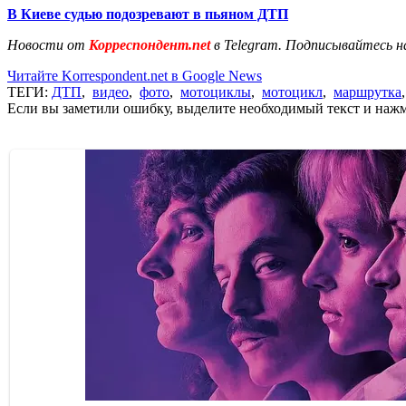
В Киеве судью подозревают в пьяном ДТП
Новости от
Корреспондент.net
в Telegram. Подписывайтесь н
Читайте Korrespondent.net в Google News
ТЕГИ:
ДТП
,
видео
,
фото
,
мотоциклы
,
мотоцикл
,
маршрутка
Если вы заметили ошибку, выделите необходимый текст и нажми