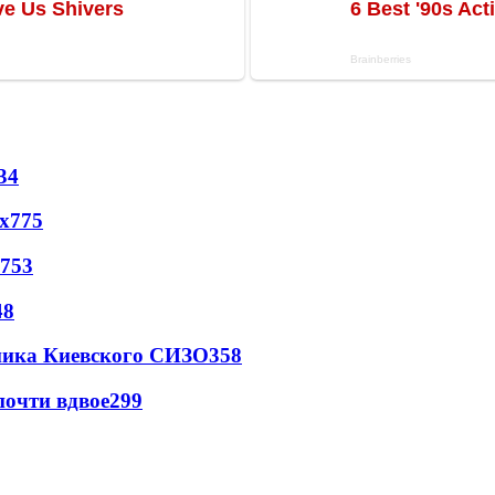
34
х
775
753
48
овника Киевского СИЗО
358
почти вдвое
299