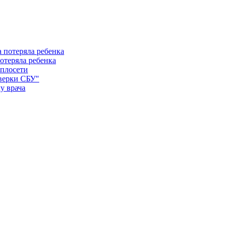
отеряла ребенка
еплосети
оверки СБУ"
у врача