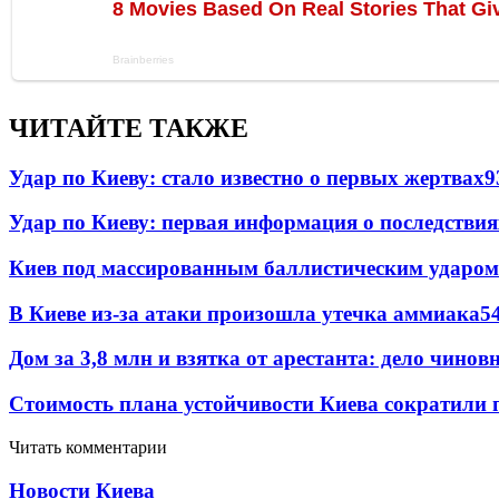
ЧИТАЙТЕ ТАКЖЕ
Удар по Киеву: стало известно о первых жертвах
9
Удар по Киеву: первая информация о последствия
Киев под массированным баллистическим ударом
В Киеве из-за атаки произошла утечка аммиака
5
Дом за 3,8 млн и взятка от арестанта: дело чин
Стоимость плана устойчивости Киева сократили 
Читать комментарии
Новости Киева