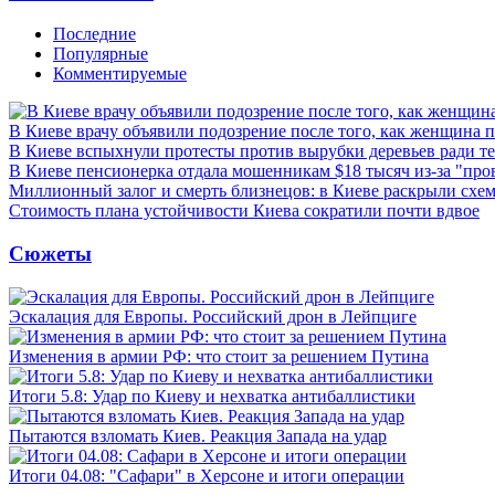
Последние
Популярные
Комментируемые
В Киеве врачу объявили подозрение после того, как женщина п
В Киеве вспыхнули протесты против вырубки деревьев ради т
В Киеве пенсионерка отдала мошенникам $18 тысяч из-за "пр
Миллионный залог и смерть близнецов: в Киеве раскрыли схем
Стоимость плана устойчивости Киева сократили почти вдвое
Сюжеты
Эскалация для Европы. Российский дрон в Лейпциге
Изменения в армии РФ: что стоит за решением Путина
Итоги 5.8: Удар по Киеву и нехватка антибаллистики
Пытаются взломать Киев. Реакция Запада на удар
Итоги 04.08: "Сафари" в Херсоне и итоги операции