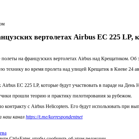
ом
цузских вертолетах Airbus EC 225 LP, к
полеты на французских вертолетах Airbus над Крещатиком. Об 
ю технику во время пролета над улицей Крещатик в Киеве 24 а
Airbus EC 225 LP, которые будут участвовать в параде на День 
тчики прошли теорию и практику пилотирования за рубежом.
о контракту с Airbus Helicopters. Его будут использовать при 
а наш канал
https://t.me/korrespondentnet
ева
те Ctrl+Enter, чтобы сообщить об этом редакции.