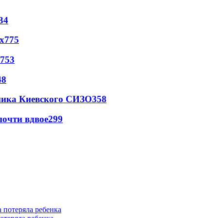
34
х
775
753
48
овника Киевского СИЗО
358
почти вдвое
299