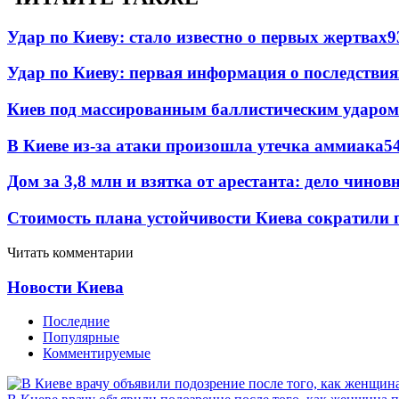
Удар по Киеву: стало известно о первых жертвах
9
Удар по Киеву: первая информация о последствия
Киев под массированным баллистическим ударом
В Киеве из-за атаки произошла утечка аммиака
5
Дом за 3,8 млн и взятка от арестанта: дело чин
Стоимость плана устойчивости Киева сократили 
Читать комментарии
Новости Киева
Последние
Популярные
Комментируемые