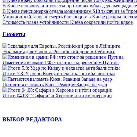
В Киеве врачу объявили подозрение после того, как женщина п
В Киеве вспыхнули протесты против вырубки деревьев ради т
В Киеве пенсионерка отдала мошенникам $18 тысяч из-за "пр
Миллионный залог и смерть близнецов: в Киеве раскрыли схем
Стоимость плана устойчивости Киева сократили почти вдвое
Сюжеты
Эскалация для Европы. Российский дрон в Лейпциге
Изменения в армии РФ: что стоит за решением Путина
Итоги 5.8: Удар по Киеву и нехватка антибаллистики
Пытаются взломать Киев. Реакция Запада на удар
Итоги 04.08: "Сафари" в Херсоне и итоги операции
ВЫБОР РЕДАКТОРА