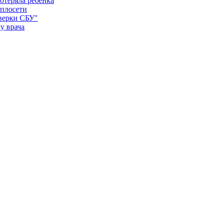
отеряла ребенка
еплосети
оверки СБУ"
у врача