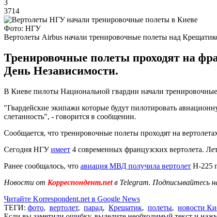
3
3714
Фото: НГУ
Вертолеты Airbus начали тренировочные полеты над Крещатик
Тренировочные полеты проходят на фран
День Независимости.
В Киеве пилоты Национальной гвардии начали тренировочные 
"Гвардейские экипажи которые будут пилотировать авиационну
слетанность", - говорится в сообщении.
Сообщается, что тренировочные полеты проходят на вертолетах 
Сегодня НГУ
имеет
4 современных французских вертолета. Ле
Ранее сообщалось, что
авиация МВД получила вертолет
Н-225 п
Новости от
Корреспондент.net
в Telegram. Подписывайтесь н
Читайте Korrespondent.net в Google News
ТЕГИ:
фото
,
вертолет
,
парад
,
Крещатик
,
полеты
,
новости Ки
Если вы заметили ошибку, выделите необходимый текст и нажми