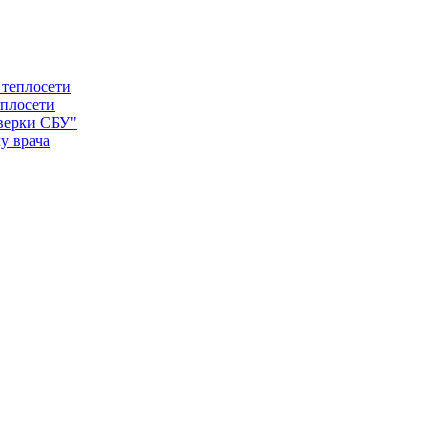
еплосети
оверки СБУ"
у врача