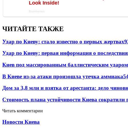
ЧИТАЙТЕ ТАКЖЕ
Удар по Киеву: стало известно о первых жертвах
9
Удар по Киеву: первая информация о последствия
Киев под массированным баллистическим ударом
В Киеве из-за атаки произошла утечка аммиака
5
Дом за 3,8 млн и взятка от арестанта: дело чин
Стоимость плана устойчивости Киева сократили 
Читать комментарии
Новости Киева