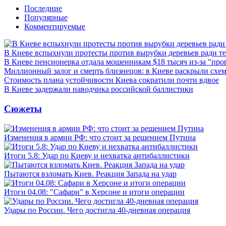
Последние
Популярные
Комментируемые
В Киеве вспыхнули протесты против вырубки деревьев ради т
В Киеве пенсионерка отдала мошенникам $18 тысяч из-за "пр
Миллионный залог и смерть близнецов: в Киеве раскрыли схем
Стоимость плана устойчивости Киева сократили почти вдвое
В Киеве задержали наводчика российской баллистики
Сюжеты
Изменения в армии РФ: что стоит за решением Путина
Итоги 5.8: Удар по Киеву и нехватка антибаллистики
Пытаются взломать Киев. Реакция Запада на удар
Итоги 04.08: "Сафари" в Херсоне и итоги операции
Удары по России. Чего достигла 40-дневная операция