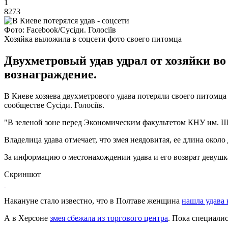
1
8273
Фото: Facebook/Сусіди. Голосіїв
Хозяйка выложила в соцсети фото своего питомца
Двухметровый удав удрал от хозяйки во 
вознаграждение.
В Киеве хозяева двухметрового удава потеряли своего питомц
сообществе Сусіди. Голосіїв.
"В зеленой зоне перед Экономическим факультетом КНУ им. Ш
Владелица удава отмечает, что змея неядовитая, ее длина окол
За информацию о местонахождении удава и его возврат девушк
Скриншот
Накануне стало известно, что в Полтаве женщина
нашла удава 
А в Херсоне
змея сбежала из торгового центра
. Пока специалис