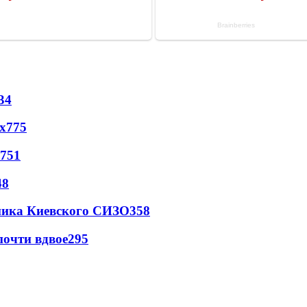
34
х
775
751
48
овника Киевского СИЗО
358
почти вдвое
295