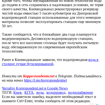
Кроме того, чтобы обеззараженная по новой технологии вода
до подачи в сеть сохранялась в надлежащих условиях, не теряя
своего качества, Киевводоканал реконструировал резервуар
чистой воды емкостью 5 тысяч кубометров на Днепровской
водопроводной станции использованные для этого немецкие
материалы позволят эксплуатировать станцию еще минимум
50 лет.
Также сообщается, что в ближайшие два года планируется
модернизировать Деснянскую водопроводную станцию,
после чего все население столицы будет получать питьевую
воду, обеззараженную по современным европейским
технологиям.
Ранее в Киевводоканале заявили, что водопроводная
вода в
столице лучше бутилированной
.
Новости от
Корреспондент.net
в Telegram. Подписывайтесь
на наш канал
https://t.me/korrespondentnet
Читайте Korrespondent.net в Google News
ТЕГИ:
Киев
,
КГГА
,
вода
,
водопровод
,
водоснабжение
Если вы заметили ошибку, выделите необходимый текст и
нажмите Ctrl+Enter, чтобы сообщить об этом редакции.