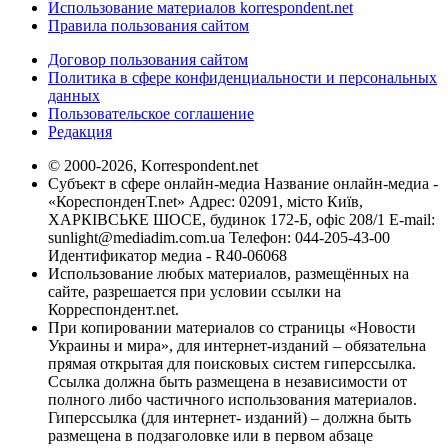
Использование материалов korrespondent.net
Правила пользования сайтом
Договор пользования сайтом
Политика в сфере конфиденциальности и персональных
данных
Пользовательское соглашение
Редакция
© 2000-2026, Korrespondent.net
Субъект в сфере онлайн-медиа Название онлайн-медиа -
«КореспонденТ.net» Адрес: 02091, місто Київ,
ХАРКІВСЬКЕ ШОСЕ, будинок 172-Б, офіс 208/1 E-mail:
sunlight@mediadim.com.ua
Телефон: 044-205-43-00
Идентификатор медиа - R40-06068
Использование любых материалов, размещённых на
сайте, разрешается при условии ссылки на
Корреспондент.net.
При копировании материалов со страницы «Новости
Украины и мира», для интернет-изданий – обязательна
прямая открытая для поисковых систем гиперссылка.
Ссылка должна быть размещена в независимости от
полного либо частичного использования материалов.
Гиперссылка (для интернет- изданий) – должна быть
размещена в подзаголовке или в первом абзаце