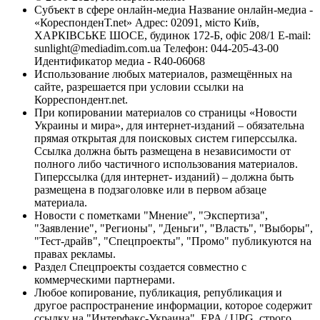
Субъект в сфере онлайн-медиа Название онлайн-медиа -
«КореспонденТ.net» Адрес: 02091, місто Київ,
ХАРКІВСЬКЕ ШОСЕ, будинок 172-Б, офіс 208/1 E-mail:
sunlight@mediadim.com.ua
Телефон: 044-205-43-00
Идентификатор медиа - R40-06068
Использование любых материалов, размещённых на
сайте, разрешается при условии ссылки на
Корреспондент.net.
При копировании материалов со страницы «Новости
Украины и мира», для интернет-изданий – обязательна
прямая открытая для поисковых систем гиперссылка.
Ссылка должна быть размещена в независимости от
полного либо частичного использования материалов.
Гиперссылка (для интернет- изданий) – должна быть
размещена в подзаголовке или в первом абзаце
материала.
Новости с пометками "Мнение", "Экспертиза",
"Заявление", "Регионы", "Деньги", "Власть", "Выборы",
"Тест-драйв", "Спецпроекты", "Промо" публикуются на
правах рекламы.
Раздел Спецпроекты создается совместно с
коммерческими партнерами.
Любое копирование, публикация, републикация и
другое распространение информации, которое содержит
ссылку на "Интерфакс-Украина", EPA / UPG, строго