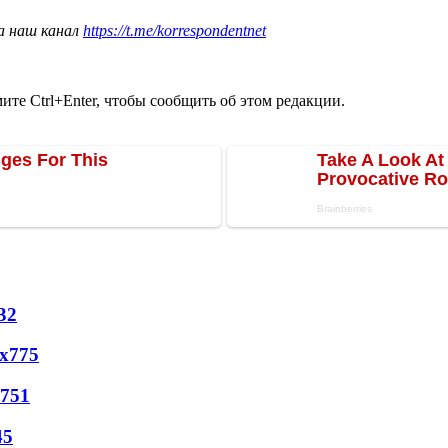
а наш канал
https://t.me/korrespondentnet
те Ctrl+Enter, чтобы сообщить об этом редакции.
32
х
775
751
45