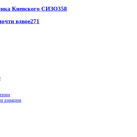
овника Киевского СИЗО
358
почти вдвое
271
рении
ии аэрации