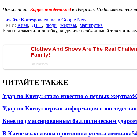
Новости от
Корреспондент.net
в Telegram. Подписывайтесь н
Читайте Korrespondent.net в Google News
ТЕГИ:
Киев
,
ДТП
,
люди
,
жертвы
,
маршрутка
Если вы заметили ошибку, выделите необходимый текст и нажми
ЧИТАЙТЕ ТАКЖЕ
Удар по Киеву: стало известно о первых жертвах
9
Удар по Киеву: первая информация о последствия
Киев под массированным баллистическим ударом
В Киеве из-за атаки произошла утечка аммиака
5