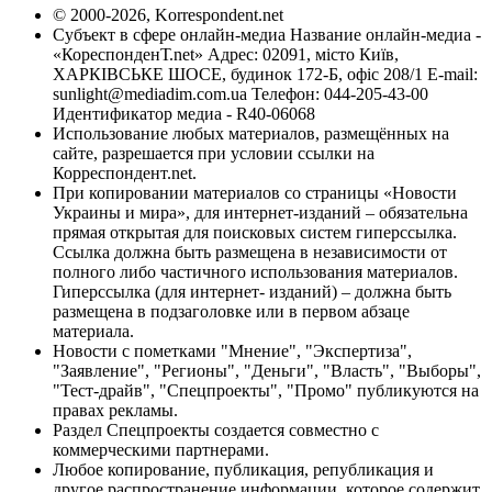
© 2000-2026, Korrespondent.net
Субъект в сфере онлайн-медиа Название онлайн-медиа -
«КореспонденТ.net» Адрес: 02091, місто Київ,
ХАРКІВСЬКЕ ШОСЕ, будинок 172-Б, офіс 208/1 E-mail:
sunlight@mediadim.com.ua
Телефон: 044-205-43-00
Идентификатор медиа - R40-06068
Использование любых материалов, размещённых на
сайте, разрешается при условии ссылки на
Корреспондент.net.
При копировании материалов со страницы «Новости
Украины и мира», для интернет-изданий – обязательна
прямая открытая для поисковых систем гиперссылка.
Ссылка должна быть размещена в независимости от
полного либо частичного использования материалов.
Гиперссылка (для интернет- изданий) – должна быть
размещена в подзаголовке или в первом абзаце
материала.
Новости с пометками "Мнение", "Экспертиза",
"Заявление", "Регионы", "Деньги", "Власть", "Выборы",
"Тест-драйв", "Спецпроекты", "Промо" публикуются на
правах рекламы.
Раздел Спецпроекты создается совместно с
коммерческими партнерами.
Любое копирование, публикация, републикация и
другое распространение информации, которое содержит