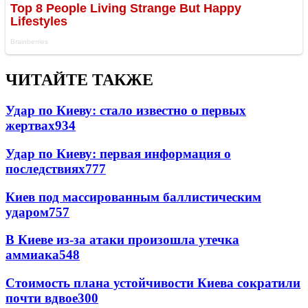
ЧИТАЙТЕ ТАКЖЕ
Удар по Киеву: стало известно о первых
жертвах
934
Удар по Киеву: первая информация о
последствиях
777
Киев под массированным баллистическим
ударом
757
В Киеве из-за атаки произошла утечка
аммиака
548
Стоимость плана устойчивости Киева сократили
почти вдвое
300