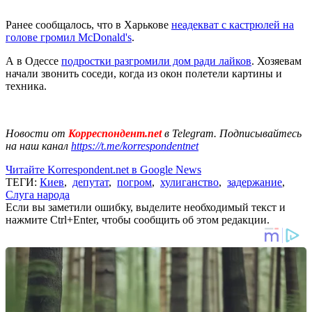
Ранее сообщалось, что в Харькове
неадекват с кастрюлей на
голове громил McDonald's
.
А в Одессе
подростки разгромили дом ради лайков
. Хозяевам
начали звонить соседи, когда из окон полетели картины и
техника.
Новости от
Корреспондент.net
в Telegram. Подписывайтесь
на наш канал
https://t.me/korrespondentnet
Читайте Korrespondent.net в Google News
ТЕГИ:
Киев
,
депутат
,
погром
,
хулиганство
,
задержание
,
Слуга народа
Если вы заметили ошибку, выделите необходимый текст и
нажмите Ctrl+Enter, чтобы сообщить об этом редакции.