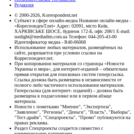
Редакция
© 2000-2026, Korrespondent.net
Субъект в сфере онлайн-медиа Название онлайн-медиа -
«КореспонденТ.net» Адрес: 02091, місто Київ,
ХАРКІВСЬКЕ ШОСЕ, будинок 172-Б, офіс 208/1 E-mail:
sunlight@mediadim.com.ua
Телефон: 044-205-43-00
Идентификатор медиа - R40-06068
Использование любых материалов, размещённых на
сайте, разрешается при условии ссылки на
Корреспондент.net.
При копировании материалов со страницы «Новости
Украины и мира», для интернет-изданий – обязательна
прямая открытая для поисковых систем гиперссылка.
Ссылка должна быть размещена в независимости от
полного либо частичного использования материалов.
Гиперссылка (для интернет- изданий) – должна быть
размещена в подзаголовке или в первом абзаце
материала.
Новости с пометками "Мнение", "Экспертиза",
"Заявление", "Регионы", "Деньги", "Власть", "Выборы",
"Тест-драйв", "Спецпроекты", "Промо" публикуются на
правах рекламы.
Раздел Спецпроекты создается совместно с
коммерческими партнерами.