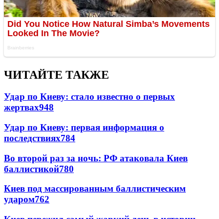
ЧИТАЙТЕ ТАКЖЕ
Удар по Киеву: стало известно о первых
жертвах
948
Удар по Киеву: первая информация о
последствиях
784
Во второй раз за ночь: РФ атаковала Киев
баллистикой
780
Киев под массированным баллистическим
ударом
762