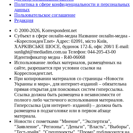
Политика в сфере конфиденциальности и персональных
данных
Пользовательское соглашение
Редакция
© 2000-2026, Korrespondent.net
Субъект в сфере онлайн-медиа Название онлайн-медиа -
«КореспонденТ.net» Адрес: 02091, місто Київ,
ХАРКІВСЬКЕ ШОСЕ, будинок 172-Б, офіс 208/1 E-mail:
sunlight@mediadim.com.ua
Телефон: 044-205-43-00
Идентификатор медиа - R40-06068
Использование любых материалов, размещённых на
сайте, разрешается при условии ссылки на
Корреспондент.net.
При копировании материалов со страницы «Новости
Украины и мира», для интернет-изданий – обязательна
прямая открытая для поисковых систем гиперссылка.
Ссылка должна быть размещена в независимости от
полного либо частичного использования материалов.
Гиперссылка (для интернет- изданий) – должна быть
размещена в подзаголовке или в первом абзаце
материала.
Новости с пометками "Мнение", "Экспертиза",
"Заявление", "Регионы", "Деньги", "Власть", "Выборы",
"Тест-драйв", "Спецпроекты", "Промо" публикуются на