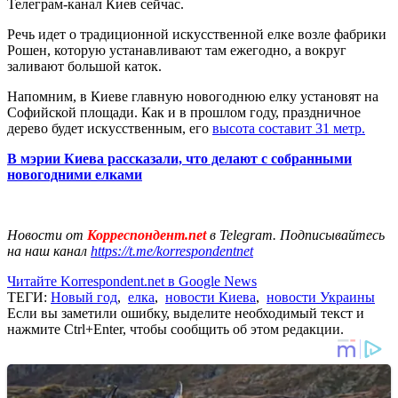
Телеграм-канал Киев сейчас.
Речь идет о традиционной искусственной елке возле фабрики
Рошен, которую устанавливают там ежегодно, а вокруг
заливают большой каток.
Напомним, в Киеве главную новогоднюю елку установят на
Софийской площади. Как и в прошлом году, праздничное
дерево будет искусственным, его
высота составит 31 метр.
В мэрии Киева рассказали, что делают с собранными
новогодними елками
Новости от
Корреспондент.net
в Telegram. Подписывайтесь
на наш канал
https://t.me/korrespondentnet
Читайте Korrespondent.net в Google News
ТЕГИ:
Новый год
,
елка
,
новости Киева
,
новости Украины
Если вы заметили ошибку, выделите необходимый текст и
нажмите Ctrl+Enter, чтобы сообщить об этом редакции.