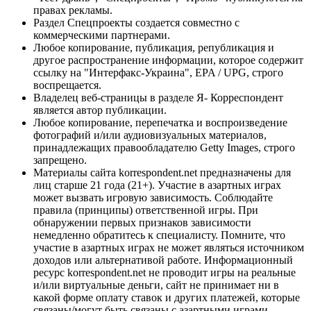
правах рекламы.
Раздел Спецпроекты создается совместно с
коммерческими партнерами.
Любое копирование, публикация, републикация и
другое распространение информации, которое содержит
ссылку на "Интерфакс-Украина", EPA / UPG, строго
воспрещается.
Владелец веб-страницы в разделе Я- Корреспондент
является автор публикации.
Любое копирование, перепечатка и воспроизведение
фотографий и/или аудиовизуальных материалов,
принадлежащих правообладателю Getty Images, строго
запрещено.
Материалы сайта korrespondent.net предназначены для
лиц старше 21 года (21+). Участие в азартных играх
может вызвать игровую зависимость. Соблюдайте
правила (принципы) ответственной игры. При
обнаружении первых признаков зависимости
немедленно обратитесь к специалисту. Помните, что
участие в азартных играх не может являться источником
доходов или альтернативой работе. Информационный
ресурс korrespondent.net не проводит игры на реальные
и/или виртуальные деньги, сайт не принимает ни в
какой форме оплату ставок и других платежей, которые
связаны/могут быть связаны с азартными играми,