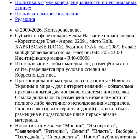
Политика в сфере конфиденциальности и персональных
данных
Пользовательское соглашение
Редакция
© 2000-2026, Korrespondent.net
Субъект в сфере онлайн-медиа Название онлайн-медиа -
«КореспонденТ.net» Адрес: 02091, місто Київ,
ХАРКІВСЬКЕ ШОСЕ, будинок 172-Б, офіс 208/1 E-mail:
sunlight@mediadim.com.ua
Телефон: 044-205-43-00
Идентификатор медиа - R40-06068
Использование любых материалов, размещённых на
сайте, разрешается при условии ссылки на
Корреспондент.net.
При копировании материалов со страницы «Новости
Украины и мира», для интернет-изданий – обязательна
прямая открытая для поисковых систем гиперссылка.
Ссылка должна быть размещена в независимости от
полного либо частичного использования материалов.
Гиперссылка (для интернет- изданий) – должна быть
размещена в подзаголовке или в первом абзаце
материала.
Новости с пометками "Мнение", "Экспертиза",
"Заявление", "Регионы", "Деньги", "Власть", "Выборы",
"Тест-драйв", "Спецпроекты", "Промо" публикуются на