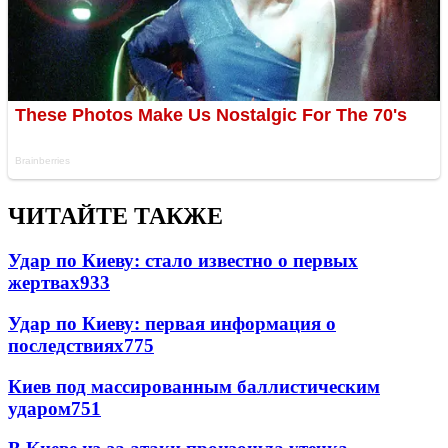
ЧИТАЙТЕ ТАКЖЕ
Удар по Киеву: стало известно о первых
жертвах
933
Удар по Киеву: первая информация о
последствиях
775
Киев под массированным баллистическим
ударом
751