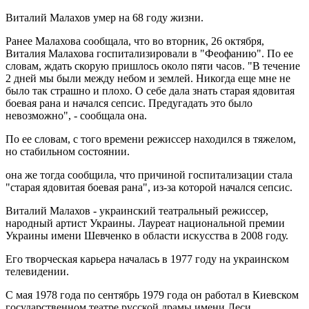
Виталий Малахов умер на 68 году жизни.
Ранее Малахова сообщала, что во вторник, 26 октября,
Виталия Малахова госпитализировали в "Феофанию". По ее
словам, ждать скорую пришлось около пяти часов. "В течение
2 дней мы были между небом и землей. Никогда еще мне не
было так страшно и плохо. О себе дала знать старая ядовитая
боевая рана и начался сепсис. Предугадать это было
невозможно", - сообщала она.
По ее словам, с того времени режиссер находился в тяжелом,
но стабильном состоянии.
она же тогда сообщила, что причиной госпитализации стала
"старая ядовитая боевая рана", из-за которой начался сепсис.
Виталий Малахов - украинский театральный режиссер,
народный артист Украины. Лауреат национальной премии
Украины имени Шевченко в области искусства в 2008 году.
Его творческая карьера началась в 1977 году на украинском
телевидении.
С мая 1978 года по сентябрь 1979 года он работал в Киевском
государственном театре русской драмы имени Леси