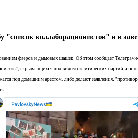
бу "список коллаборационистов" и в за
зованием фаеров и дымовых шашек. Об этом сообщает Телеграм-к
онистов", скрывающихся под видом политических партий и опп
ржатся под домашним арестом, либо делают заявления, "противо
и.