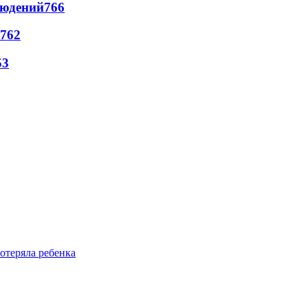
людений
766
762
53
отеряла ребенка