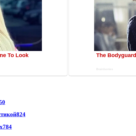
50
стикой
824
х
784