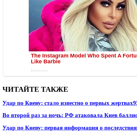
ЧИТАЙТЕ ТАКЖЕ
Удар по Киеву: стало известно о первых жертвах
9
Во второй раз за ночь: РФ атаковала Киев балли
Удар по Киеву: первая информация о последствия