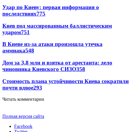
Удар по Киеву: первая информация о
последствиях
775
Киев под массированным баллистическим
ударом
751
В Киеве из-за атаки произошла утечка
аммиака
548
Дом за 3,8 млн и взятка от арестанта: дело
чиновника Киевского СИЗО
358
Стоимость плана устойчивости Киева сократили
почти вдвое
293
Читать комментарии
Полная версия сайта
Facebook
Twitter