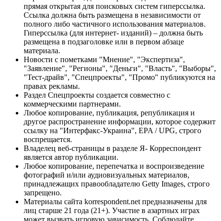
прямая открытая для поисковых систем гиперссылка.
Ссылка должна быть размещена в независимости от
полного либо частичного использования материалов.
Гиперссылка (для интернет- изданий) – должна быть
размещена в подзаголовке или в первом абзаце
материала.
Новости с пометками "Мнение", "Экспертиза",
"Заявление", "Регионы", "Деньги", "Власть", "Выборы",
"Тест-драйв", "Спецпроекты", "Промо" публикуются на
правах рекламы.
Раздел Спецпроекты создается совместно с
коммерческими партнерами.
Любое копирование, публикация, републикация и
другое распространение информации, которое содержит
ссылку на "Интерфакс-Украина", EPA / UPG, строго
воспрещается.
Владелец веб-страницы в разделе Я- Корреспондент
является автор публикации.
Любое копирование, перепечатка и воспроизведение
фотографий и/или аудиовизуальных материалов,
принадлежащих правообладателю Getty Images, строго
запрещено.
Материалы сайта korrespondent.net предназначены для
лиц старше 21 года (21+). Участие в азартных играх
может вызвать игровую зависимость. Соблюдайте