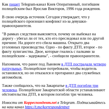
Как
пишет
Telegram-канал Киев Оперативный, погибшим
полицейским был Ярослав Викторов, 1996 года рождения.
В свою очередь источник Сегодня утверждает, что у
полицейского произошел конфликт из-за девушки-
правоохранителя.
"В рамках следствия выясняется, почему он выбежал на
дорогу - убегал ли от тех, кто его преследовал или по другой
причине. На дороге его сбила машина. Открыто два
уголовных производства. Одно - по факту ДТП, второе - по
факту хулиганства. Двое, которые гнались с палками за
полицейским – задержаны", - сообщили правоохранители.
Напомним, что ранее под Львовом
в ДТП пострадали четверо
патрульных
. Полицейские потребовали, чтобы водитель
остановился, но он отказался и протаранил два служебных
автомобиля.
Также сообщалось, что на Закарпатье
в ДТП погибли три
человека
. Полицейские Закарпатской области устанавливают
обстоятельства ДТП, в котором погибли три человека.
Новости от
Корреспондент.net
в Telegram. Подписывайтесь
на наш канал
https://t.me/korrespondentnet