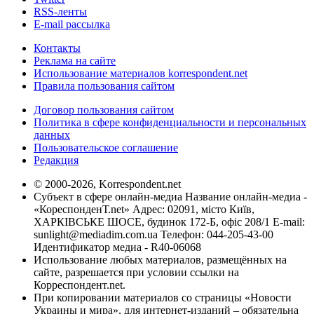
RSS-ленты
E-mail рассылка
Контакты
Реклама на сайте
Использование материалов korrespondent.net
Правила пользования сайтом
Договор пользования сайтом
Политика в сфере конфиденциальности и персональных
данных
Пользовательское соглашение
Редакция
© 2000-2026, Korrespondent.net
Субъект в сфере онлайн-медиа Название онлайн-медиа -
«КореспонденТ.net» Адрес: 02091, місто Київ,
ХАРКІВСЬКЕ ШОСЕ, будинок 172-Б, офіс 208/1 E-mail:
sunlight@mediadim.com.ua
Телефон: 044-205-43-00
Идентификатор медиа - R40-06068
Использование любых материалов, размещённых на
сайте, разрешается при условии ссылки на
Корреспондент.net.
При копировании материалов со страницы «Новости
Украины и мира», для интернет-изданий – обязательна