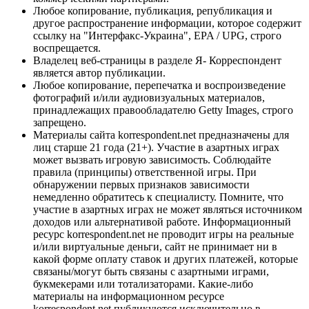
Любое копирование, публикация, републикация и
другое распространение информации, которое содержит
ссылку на "Интерфакс-Украина", EPA / UPG, строго
воспрещается.
Владелец веб-страницы в разделе Я- Корреспондент
является автор публикации.
Любое копирование, перепечатка и воспроизведение
фотографий и/или аудиовизуальных материалов,
принадлежащих правообладателю Getty Images, строго
запрещено.
Материалы сайта korrespondent.net предназначены для
лиц старше 21 года (21+). Участие в азартных играх
может вызвать игровую зависимость. Соблюдайте
правила (принципы) ответственной игры. При
обнаружении первых признаков зависимости
немедленно обратитесь к специалисту. Помните, что
участие в азартных играх не может являться источником
доходов или альтернативой работе. Информационный
ресурс korrespondent.net не проводит игры на реальные
и/или виртуальные деньги, сайт не принимает ни в
какой форме оплату ставок и других платежей, которые
связаны/могут быть связаны с азартными играми,
букмекерами или тотализаторами. Какие-либо
материалы на информационном ресурсе
korrespondent.net публикуются исключительно в