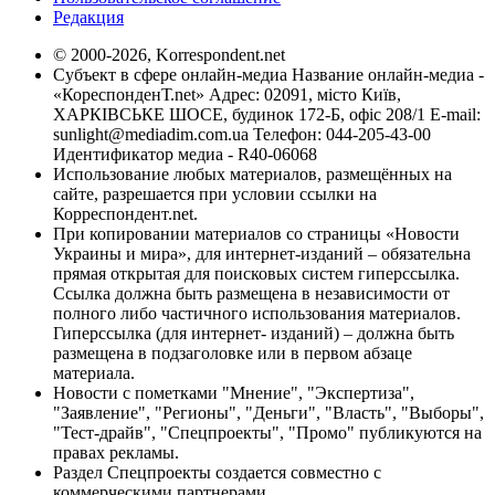
Редакция
© 2000-2026, Korrespondent.net
Субъект в сфере онлайн-медиа Название онлайн-медиа -
«КореспонденТ.net» Адрес: 02091, місто Київ,
ХАРКІВСЬКЕ ШОСЕ, будинок 172-Б, офіс 208/1 E-mail:
sunlight@mediadim.com.ua
Телефон: 044-205-43-00
Идентификатор медиа - R40-06068
Использование любых материалов, размещённых на
сайте, разрешается при условии ссылки на
Корреспондент.net.
При копировании материалов со страницы «Новости
Украины и мира», для интернет-изданий – обязательна
прямая открытая для поисковых систем гиперссылка.
Ссылка должна быть размещена в независимости от
полного либо частичного использования материалов.
Гиперссылка (для интернет- изданий) – должна быть
размещена в подзаголовке или в первом абзаце
материала.
Новости с пометками "Мнение", "Экспертиза",
"Заявление", "Регионы", "Деньги", "Власть", "Выборы",
"Тест-драйв", "Спецпроекты", "Промо" публикуются на
правах рекламы.
Раздел Спецпроекты создается совместно с
коммерческими партнерами.