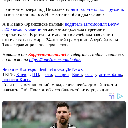
Напомним, вчера под Николаевом
авто залетело под грузовик
на встречной полосе. На месте погибли два человека.
А в Ивано-Франковске пьяный
водитель автомобиля BMW
320 въехал в здание
на железнодорожном переезде и
опрокинулся. В результате аварии в лечебном заведении
скончался пассажир – 24-летний гражданин Азербайджана.
Также травмировались два человека.
Новости от
Корреспондент.net
в Telegram. Подписывайтесь
на наш канал
https://t.me/korrespondentnet
Читайте Korrespondent.net в Google News
ТЕГИ:
Киев
,
ДТП
,
фото
,
авария
,
Елки
,
базар
,
автомобиль
,
новости Киева
Если вы заметили ошибку, выделите необходимый текст и
нажмите Ctrl+Enter, чтобы сообщить об этом редакции.