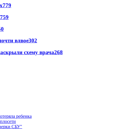
х
779
759
50
почти вдвое
302
раскрыли схему врача
268
отеряла ребенка
еплосети
оверки СБУ"