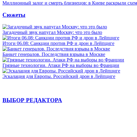
Миллионный залог и смерть близнецов: в Киеве раскрыли схем
Сюжеты
Загадочный звук напугал Москву: что это было
Итоги 06.08: Санкции против РФ и дрон в Лейпциге
Банкет генералов. Последствия взрыва в Москве
Грязные технологии. Атаки РФ на выборы во Франции
Эскалация для Европы. Российский дрон в Лейпциге
ВЫБОР РЕДАКТОРА