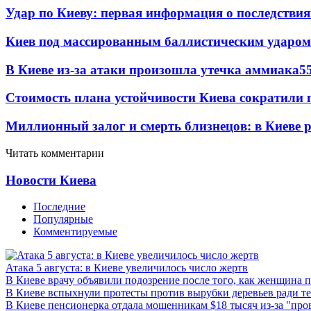
Удар по Киеву: первая информация о последствия
Киев под массированным баллистическим ударом
В Киеве из-за атаки произошла утечка аммиака
5
Стоимость плана устойчивости Киева сократили 
Миллионный залог и смерть близнецов: в Киеве 
Читать комментарии
Новости Киева
Последние
Популярные
Комментируемые
Атака 5 августа: в Киеве увеличилось число жертв
В Киеве врачу объявили подозрение после того, как женщина п
В Киеве вспыхнули протесты против вырубки деревьев ради т
В Киеве пенсионерка отдала мошенникам $18 тысяч из-за "пр