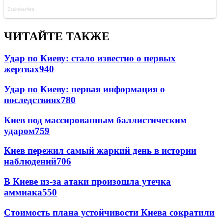
ЧИТАЙТЕ ТАКЖЕ
Удар по Киеву: стало известно о первых
жертвах
940
Удар по Киеву: первая информация о
последствиях
780
Киев под массированным баллистическим
ударом
759
Киев пережил самый жаркий день в истории
наблюдений
706
В Киеве из-за атаки произошла утечка
аммиака
550
Стоимость плана устойчивости Киева сократили