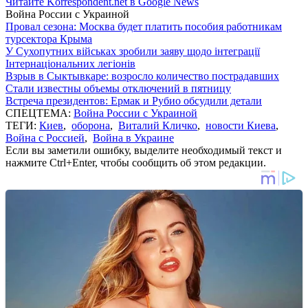
Читайте Korrespondent.net в Google News
Война России с Украиной
Провал сезона: Москва будет платить пособия работникам
турсектора Крыма
У Сухопутних військах зробили заяву щодо інтеграції
Інтернаціональних легіонів
Взрыв в Сыктывкаре: возросло количество пострадавших
Стали известны объемы отключений в пятницу
Встреча президентов: Ермак и Рубио обсудили детали
СПЕЦТЕМА:
Война России с Украиной
ТЕГИ:
Киев
,
оборона
,
Виталий Кличко
,
новости Киева
,
Война с Россией
,
Война в Украине
Если вы заметили ошибку, выделите необходимый текст и
нажмите Ctrl+Enter, чтобы сообщить об этом редакции.