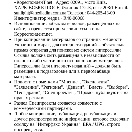
«КореспонденТ.net» Адрес: 02091, місто Київ,
ХАРКІВСЬКЕ ШОСЕ, будинок 172-Б, офіс 208/1 E-mail:
sunlight@mediadim.com.ua
Телефон: 044-205-43-00
Идентификатор медиа - R40-06068
Использование любых материалов, размещённых на
сайте, разрешается при условии ссылки на
Корреспондент.net.
При копировании материалов со страницы «Новости
Украины и мира», для интернет-изданий – обязательна
прямая открытая для поисковых систем гиперссылка.
Ссылка должна быть размещена в независимости от
полного либо частичного использования материалов.
Гиперссылка (для интернет- изданий) – должна быть
размещена в подзаголовке или в первом абзаце
материала.
Новости с пометками "Мнение", "Экспертиза",
"Заявление", "Регионы", "Деньги", "Власть", "Выборы",
"Тест-драйв", "Спецпроекты", "Промо" публикуются на
правах рекламы.
Раздел Спецпроекты создается совместно с
коммерческими партнерами.
Любое копирование, публикация, републикация и
другое распространение информации, которое содержит
ссылку на "Интерфакс-Украина", EPA / UPG, строго
воспрещается.