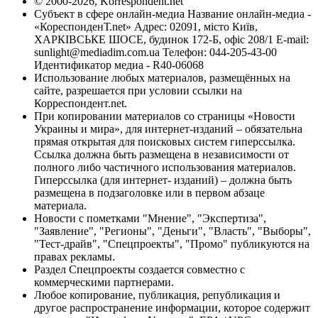
© 2000-2026, Korrespondent.net
Субъект в сфере онлайн-медиа Название онлайн-медиа -
«КореспонденТ.net» Адрес: 02091, місто Київ,
ХАРКІВСЬКЕ ШОСЕ, будинок 172-Б, офіс 208/1 E-mail:
sunlight@mediadim.com.ua
Телефон: 044-205-43-00
Идентификатор медиа - R40-06068
Использование любых материалов, размещённых на
сайте, разрешается при условии ссылки на
Корреспондент.net.
При копировании материалов со страницы «Новости
Украины и мира», для интернет-изданий – обязательна
прямая открытая для поисковых систем гиперссылка.
Ссылка должна быть размещена в независимости от
полного либо частичного использования материалов.
Гиперссылка (для интернет- изданий) – должна быть
размещена в подзаголовке или в первом абзаце
материала.
Новости с пометками "Мнение", "Экспертиза",
"Заявление", "Регионы", "Деньги", "Власть", "Выборы",
"Тест-драйв", "Спецпроекты", "Промо" публикуются на
правах рекламы.
Раздел Спецпроекты создается совместно с
коммерческими партнерами.
Любое копирование, публикация, републикация и
другое распространение информации, которое содержит