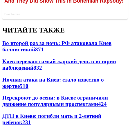
ЧИТАЙТЕ ТАКЖЕ
Во второй раз за ночь: РФ атаковала Киев
баллистикой
871
Киев пережил самый жаркий день в истории
наблюдений
832
Ночная атака на Киев: стало известно о
жертве
510
Перекроют до осени: в Киеве ограничили
движение популярными проспектами
424
ДТП в Киеве: погибли мать и 2-летний
ребенок
231