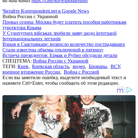
на наш канал
https://t.me/korrespondentnet
Читайте Korrespondent.net в Google News
Война России с Украиной
Провал сезона: Москва будет платить пособия работникам
турсектора Крыма
У Сухопутних військах зробили заяву щодо інтеграції
Інтернаціональних легіонів
Взрыв в Сыктывкаре: возросло количество пострадавших
Стали известны объемы отключений в пятницу
Встреча президентов: Ермак и Рубио обсудили детали
СПЕЦТЕМА:
Война России с Украиной
ТЕГИ:
Киев
,
Киевская область
,
видео
,
Бровары
,
ВСУ
,
военное вторжение России
,
Война с Россией
Если вы заметили ошибку, выделите необходимый текст и
нажмите Ctrl+Enter, чтобы сообщить об этом редакции.