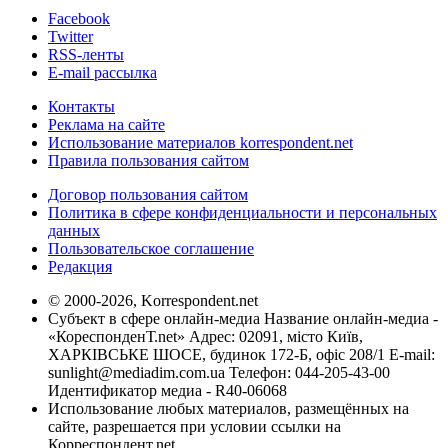
Facebook
Twitter
RSS-ленты
E-mail рассылка
Контакты
Реклама на сайте
Использование материалов korrespondent.net
Правила пользования сайтом
Договор пользования сайтом
Политика в сфере конфиденциальности и персональных
данных
Пользовательское соглашение
Редакция
© 2000-2026, Korrespondent.net
Субъект в сфере онлайн-медиа Название онлайн-медиа -
«КореспонденТ.net» Адрес: 02091, місто Київ,
ХАРКІВСЬКЕ ШОСЕ, будинок 172-Б, офіс 208/1 E-mail:
sunlight@mediadim.com.ua
Телефон: 044-205-43-00
Идентификатор медиа - R40-06068
Использование любых материалов, размещённых на
сайте, разрешается при условии ссылки на
Корреспондент.net.