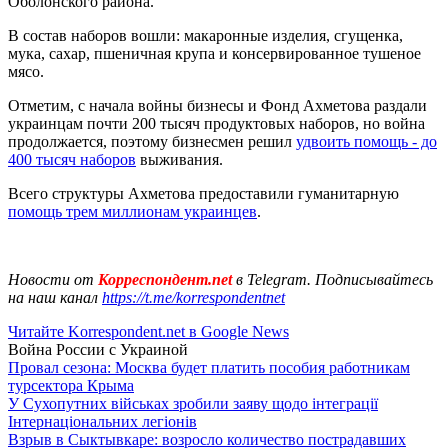
Оболонского района.
В состав наборов вошли: макаронные изделия, сгущенка,
мука, сахар, пшеничная крупа и консервированное тушеное
мясо.
Отметим, с начала войны бизнесы и Фонд Ахметова раздали
украинцам почти 200 тысяч продуктовых наборов, но война
продолжается, поэтому бизнесмен решил
удвоить помощь - до
400 тысяч наборов
выживания.
Всего структуры Ахметова предоставили гуманитарную
помощь трем миллионам украинцев
.
Новости от
Корреспондент.net
в Telegram. Подписывайтесь
на наш канал
https://t.me/korrespondentnet
Читайте Korrespondent.net в Google News
Война России с Украиной
Провал сезона: Москва будет платить пособия работникам
турсектора Крыма
У Сухопутних військах зробили заяву щодо інтеграції
Інтернаціональних легіонів
Взрыв в Сыктывкаре: возросло количество пострадавших