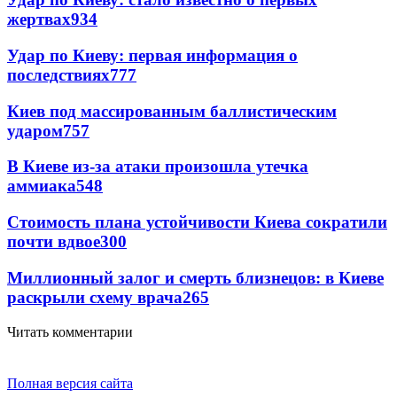
жертвах
934
Удар по Киеву: первая информация о
последствиях
777
Киев под массированным баллистическим
ударом
757
В Киеве из-за атаки произошла утечка
аммиака
548
Стоимость плана устойчивости Киева сократили
почти вдвое
300
Миллионный залог и смерть близнецов: в Киеве
раскрыли схему врача
265
Читать комментарии
Полная версия сайта