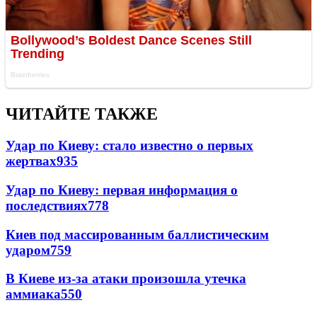
ЧИТАЙТЕ ТАКЖЕ
Удар по Киеву: стало известно о первых
жертвах
935
Удар по Киеву: первая информация о
последствиях
778
Киев под массированным баллистическим
ударом
759
В Киеве из-за атаки произошла утечка
аммиака
550