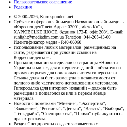
Пользовательское соглашение
Редакция
© 2000-2026, Korrespondent.net
Субъект в сфере онлайн-медиа Название онлайн-медиа -
«КореспонденТ.net» Адрес: 02091, місто Київ,
ХАРКІВСЬКЕ ШОСЕ, будинок 172-Б, офіс 208/1 E-mail:
sunlight@mediadim.com.ua
Телефон: 044-205-43-00
Идентификатор медиа - R40-06068
Использование любых материалов, размещённых на
сайте, разрешается при условии ссылки на
Корреспондент.net.
При копировании материалов со страницы «Новости
Украины и мира», для интернет-изданий – обязательна
прямая открытая для поисковых систем гиперссылка.
Ссылка должна быть размещена в независимости от
полного либо частичного использования материалов.
Гиперссылка (для интернет- изданий) – должна быть
размещена в подзаголовке или в первом абзаце
материала.
Новости с пометками "Мнение", "Экспертиза",
"Заявление", "Регионы", "Деньги", "Власть", "Выборы",
"Тест-драйв", "Спецпроекты", "Промо" публикуются на
правах рекламы.
Раздел Спецпроекты создается совместно с