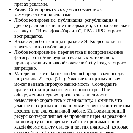
правах рекламы.
Раздел Спецпроекты создается совместно с
коммерческими партнерами.
Любое копирование, публикация, републикация и
другое распространение информации, которое содержит
ссылку на "Интерфакс-Украина", EPA / UPG, строго
воспрещается.
Владелец веб-страницы в разделе Я- Корреспондент
является автор публикации.
Любое копирование, перепечатка и воспроизведение
фотографий и/или аудиовизуальных материалов,
принадлежащих правообладателю Getty Images, строго
запрещено.
Материалы сайта korrespondent.net предназначены для
лиц старше 21 года (21+). Участие в азартных играх
может вызвать игровую зависимость. Соблюдайте
правила (принципы) ответственной игры. При
обнаружении первых признаков зависимости
немедленно обратитесь к специалисту. Помните, что
участие в азартных играх не может являться источником
доходов или альтернативой работе. Информационный
ресурс korrespondent.net не проводит игры на реальные
и/или виртуальные деньги, сайт не принимает ни в
какой форме оплату ставок и других платежей, которые
связаны/могут быть связаны с азартными играми,