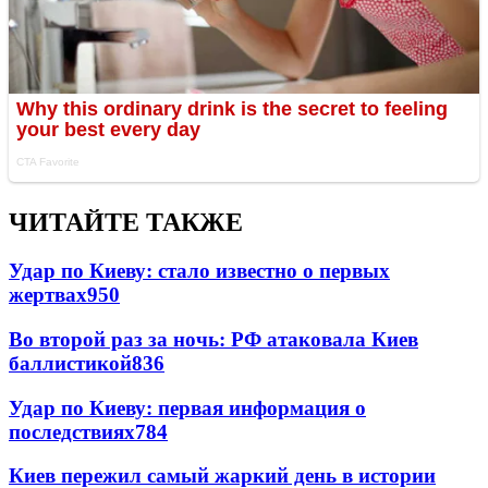
ЧИТАЙТЕ ТАКЖЕ
Удар по Киеву: стало известно о первых
жертвах
950
Во второй раз за ночь: РФ атаковала Киев
баллистикой
836
Удар по Киеву: первая информация о
последствиях
784
Киев пережил самый жаркий день в истории