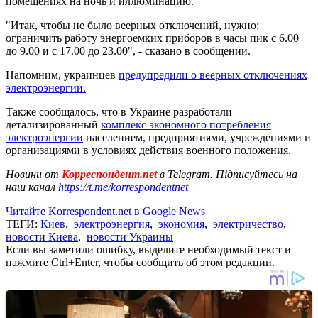
помещениях на ночь и иллюминацию.
"Итак, чтобы не было веерных отключений, нужно:
ограничить работу энергоемких приборов в часы пик с 6.00
до 9.00 и с 17.00 до 23.00", - сказано в сообщении.
Напомним, украинцев
предупредили о веерных отключениях
электроэнергии.
Также сообщалось, что в Украине разработали
детализированный
комплекс экономного потребления
электроэнергии
населением, предприятиями, учреждениями и
организациями в условиях действия военного положения.
Новини от
Корреспондент.net
в Telegram. Підписуйтесь на
наш канал
https://t.me/korrespondentnet
Читайте Korrespondent.net в Google News
ТЕГИ:
Киев
,
электроэнергия
,
экономия
,
электричество
,
новости Киева
,
новости Украины
Если вы заметили ошибку, выделите необходимый текст и
нажмите Ctrl+Enter, чтобы сообщить об этом редакции.