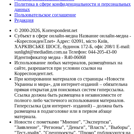
Политика в сфере конфиденциальности и персональных
данных
Пользовательское соглашение
Редакция
© 2000-2026, Korrespondent.net
Субъект в сфере онлайн-медиа Название онлайн-медиа -
«КореспонденТ.net» Адрес: 02091, місто Київ,
ХАРКІВСЬКЕ ШОСЕ, будинок 172-Б, офіс 208/1 E-mail:
sunlight@mediadim.com.ua
Телефон: 044-205-43-00
Идентификатор медиа - R40-06068
Использование любых материалов, размещённых на
сайте, разрешается при условии ссылки на
Корреспондент.net.
При копировании материалов со страницы «Новости
Украины и мира», для интернет-изданий – обязательна
прямая открытая для поисковых систем гиперссылка.
Ссылка должна быть размещена в независимости от
полного либо частичного использования материалов.
Гиперссылка (для интернет- изданий) – должна быть
размещена в подзаголовке или в первом абзаце
материала.
Новости с пометками "Мнение", "Экспертиза",
"Заявление", "Регионы", "Деньги", "Власть", "Выборы",
"Тест-драйв", "Спецпроекты", "Промо" публикуются на