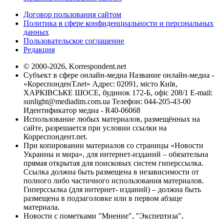
Договор пользования сайтом
Политика в сфере конфиденциальности и персональных
данных
Пользовательское соглашение
Редакция
© 2000-2026, Korrespondent.net
Субъект в сфере онлайн-медиа Название онлайн-медиа -
«КореспонденТ.net» Адрес: 02091, місто Київ,
ХАРКІВСЬКЕ ШОСЕ, будинок 172-Б, офіс 208/1 E-mail:
sunlight@mediadim.com.ua
Телефон: 044-205-43-00
Идентификатор медиа - R40-06068
Использование любых материалов, размещённых на
сайте, разрешается при условии ссылки на
Корреспондент.net.
При копировании материалов со страницы «Новости
Украины и мира», для интернет-изданий – обязательна
прямая открытая для поисковых систем гиперссылка.
Ссылка должна быть размещена в независимости от
полного либо частичного использования материалов.
Гиперссылка (для интернет- изданий) – должна быть
размещена в подзаголовке или в первом абзаце
материала.
Новости с пометками "Мнение", "Экспертиза",