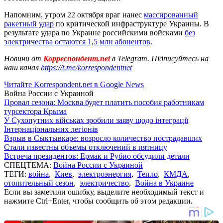
Напомним, утром 22 октября враг нанес
массированный
ракетный удар
по критической инфраструктуре Украины. В
результате удара по Украине российскими войсками
без
электричества остаются 1,5 млн абонентов
.
Новини от
Корреспондент.net
в Telegram. Підписуйтесь на
наш канал
https://t.me/korrespondentnet
Читайте Korrespondent.net в Google News
Война России с Украиной
Провал сезона: Москва будет платить пособия работникам
турсектора Крыма
У Сухопутних військах зробили заяву щодо інтеграції
Інтернаціональних легіонів
Взрыв в Сыктывкаре: возросло количество пострадавших
Стали известны объемы отключений в пятницу
Встреча президентов: Ермак и Рубио обсудили детали
СПЕЦТЕМА:
Война России с Украиной
ТЕГИ:
война
,
Киев
,
электроэнергия
,
Тепло
,
КМДА
,
отопительный сезон
,
электричество
,
Война в Украине
Если вы заметили ошибку, выделите необходимый текст и
нажмите Ctrl+Enter, чтобы сообщить об этом редакции.