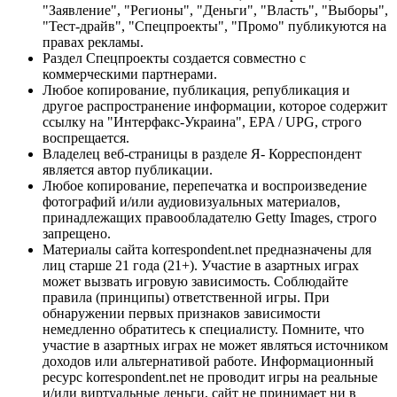
"Заявление", "Регионы", "Деньги", "Власть", "Выборы",
"Тест-драйв", "Спецпроекты", "Промо" публикуются на
правах рекламы.
Раздел Спецпроекты создается совместно с
коммерческими партнерами.
Любое копирование, публикация, републикация и
другое распространение информации, которое содержит
ссылку на "Интерфакс-Украина", EPA / UPG, строго
воспрещается.
Владелец веб-страницы в разделе Я- Корреспондент
является автор публикации.
Любое копирование, перепечатка и воспроизведение
фотографий и/или аудиовизуальных материалов,
принадлежащих правообладателю Getty Images, строго
запрещено.
Материалы сайта korrespondent.net предназначены для
лиц старше 21 года (21+). Участие в азартных играх
может вызвать игровую зависимость. Соблюдайте
правила (принципы) ответственной игры. При
обнаружении первых признаков зависимости
немедленно обратитесь к специалисту. Помните, что
участие в азартных играх не может являться источником
доходов или альтернативой работе. Информационный
ресурс korrespondent.net не проводит игры на реальные
и/или виртуальные деньги, сайт не принимает ни в