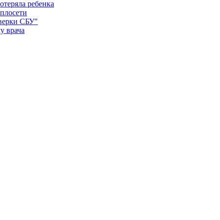
отеряла ребенка
еплосети
оверки СБУ"
у врача