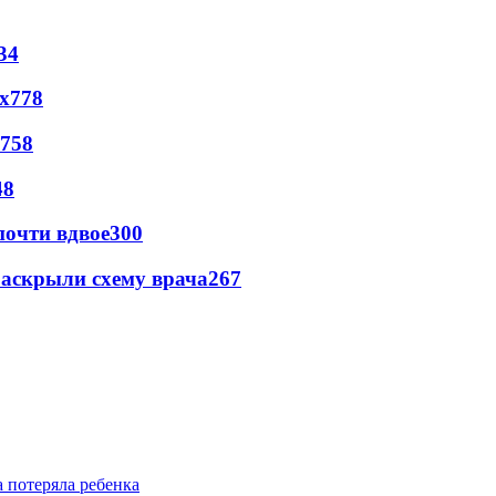
34
х
778
758
48
почти вдвое
300
раскрыли схему врача
267