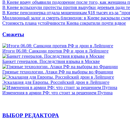
В Киеве врачу объявили подозрение после того, как женщина п
В Киеве вспыхнули протесты против вырубки деревьев ради т
В Киеве пенсионерка отдала мошенникам $18 тысяч из-за "пр
Миллионный залог и смерть близнецов: в Киеве раскрыли схем
Стоимость плана устойчивости Киева сократили почти вдвое
Сюжеты
Итоги 06.08: Санкции против РФ и дрон в Лейпциге
Банкет генералов. Последствия взрыва в Москве
Грязные технологии. Атаки РФ на выборы во Франции
Эскалация для Европы. Российский дрон в Лейпциге
Изменения в армии РФ: что стоит за решением Путина
ВЫБОР РЕДАКТОРА