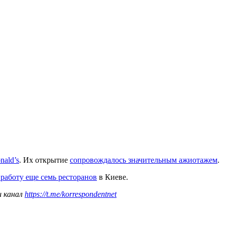
nald’s
. Их открытие
сопровождалось значительным ажиотажем
.
 работу еще семь ресторанов
в Киеве.
ш канал
https://t.me/korrespondentnet