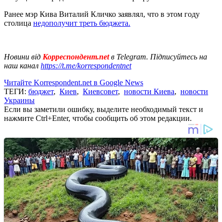
Ранее мэр Кива Виталий Кличко заявлял, что в этом году
столица
недополучит треть бюджета.
Новини від
Корреспондент.net
в Telegram. Підписуйтесь на
наш канал
https://t.me/korrespondentnet
Читайте Korrespondent.net в Google News
ТЕГИ:
бюджет
,
Киев
,
Киевсовет
,
новости Киева
,
новости
Украины
Если вы заметили ошибку, выделите необходимый текст и
нажмите Ctrl+Enter, чтобы сообщить об этом редакции.