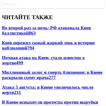
ЧИТАЙТЕ ТАКЖЕ
Во второй раз за ночь: РФ атаковала Киев
баллистикой
863
Киев пережил самый жаркий день в истории
наблюдений
794
Ночная атака на Киев: стало известно о
жертве
499
Миллионный залог и смерть близнецов: в Киеве
раскрыли схему врача
277
Атака 5 августа: в Киеве увеличилось число
жертв
211
В Киеве вспыхнули протесты против вырубки