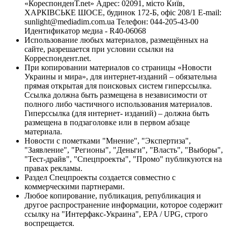
«КореспонденТ.net» Адрес: 02091, місто Київ,
ХАРКІВСЬКЕ ШОСЕ, будинок 172-Б, офіс 208/1 E-mail:
sunlight@mediadim.com.ua
Телефон: 044-205-43-00
Идентификатор медиа - R40-06068
Использование любых материалов, размещённых на
сайте, разрешается при условии ссылки на
Корреспондент.net.
При копировании материалов со страницы «Новости
Украины и мира», для интернет-изданий – обязательна
прямая открытая для поисковых систем гиперссылка.
Ссылка должна быть размещена в независимости от
полного либо частичного использования материалов.
Гиперссылка (для интернет- изданий) – должна быть
размещена в подзаголовке или в первом абзаце
материала.
Новости с пометками "Мнение", "Экспертиза",
"Заявление", "Регионы", "Деньги", "Власть", "Выборы",
"Тест-драйв", "Спецпроекты", "Промо" публикуются на
правах рекламы.
Раздел Спецпроекты создается совместно с
коммерческими партнерами.
Любое копирование, публикация, републикация и
другое распространение информации, которое содержит
ссылку на "Интерфакс-Украина", EPA / UPG, строго
воспрещается.