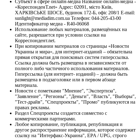
Субъект в сфере онлайн-медиа Название онлайн-медиа -
«КореспонденТ.net» Адрес: 02091, місто Київ,
ХАРКІВСЬКЕ ШОСЕ, будинок 172-Б, офіс 208/1 E-mail:
sunlight@mediadim.com.ua
Телефон: 044-205-43-00
Идентификатор медиа - R40-06068
Использование любых материалов, размещённых на
сайте, разрешается при условии ссылки на
Корреспондент.net.
При копировании материалов со страницы «Новости
Украины и мира», для интернет-изданий – обязательна
прямая открытая для поисковых систем гиперссылка.
Ссылка должна быть размещена в независимости от
полного либо частичного использования материалов.
Гиперссылка (для интернет- изданий) – должна быть
размещена в подзаголовке или в первом абзаце
материала.
Новости с пометками "Мнение", "Экспертиза",
"Заявление", "Регионы", "Деньги", "Власть", "Выборы",
"Тест-драйв", "Спецпроекты", "Промо" публикуются на
правах рекламы.
Раздел Спецпроекты создается совместно с
коммерческими партнерами.
Любое копирование, публикация, републикация и
другое распространение информации, которое содержит
ссылку на "Интерфакс-Украина", EPA / UPG, строго