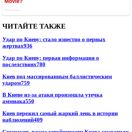
ЧИТАЙТЕ ТАКЖЕ
Удар по Киеву: стало известно о первых
жертвах
936
Удар по Киеву: первая информация о
последствиях
780
Киев под массированным баллистическим
ударом
759
В Киеве из-за атаки произошла утечка
аммиака
550
Киев пережил самый жаркий день в истории
наблюдений
409
Стоимость плана устойчивости Киева сократили