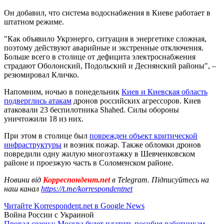
Он добавил, что система водоснабжения в Киеве работает в
штатном режиме.
"Как объявило Укрэнерго, ситуация в энергетике сложная,
поэтому действуют аварийные и экстренные отключения.
Больше всего в столице от дефицита электроснабжения
страдают Оболонский, Подольский и Деснянский районы", –
резюмировал Кличко.
Напомним, ночью в понедельник
Киев и Киевская область
подверглись атакам
дронов российских агрессоров. Киев
атаковали 23 беспилотника Shahed. Силы обороны
уничтожили 18 из них.
При этом в столице был
поврежден объект критической
инфраструктуры
и возник пожар. Также обломки дронов
повредили одну жилую многоэтажку в Шевченковском
районе и проезжую часть в Соломенском районе.
Новини від
Корреспондент.net
в Telegram. Підписуйтесь на
наш канал
https://t.me/korrespondentnet
Читайте Korrespondent.net в Google News
Война России с Украиной
Провал сезона: Москва будет платить пособия работникам