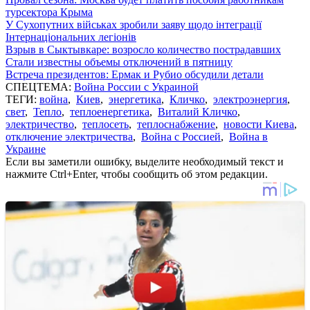
турсектора Крыма
У Сухопутних військах зробили заяву щодо інтеграції
Інтернаціональних легіонів
Взрыв в Сыктывкаре: возросло количество пострадавших
Стали известны объемы отключений в пятницу
Встреча президентов: Ермак и Рубио обсудили детали
СПЕЦТЕМА:
Война России с Украиной
ТЕГИ:
война
,
Киев
,
энергетика
,
Кличко
,
электроэнергия
,
свет
,
Тепло
,
теплоенергетика
,
Виталий Кличко
,
электричество
,
теплосеть
,
теплоснабжение
,
новости Киева
,
отключение электричества
,
Война с Россией
,
Война в
Украине
Если вы заметили ошибку, выделите необходимый текст и
нажмите Ctrl+Enter, чтобы сообщить об этом редакции.