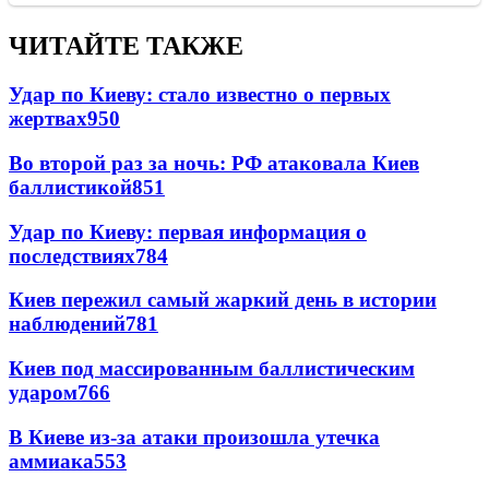
ЧИТАЙТЕ ТАКЖЕ
Удар по Киеву: стало известно о первых
жертвах
950
Во второй раз за ночь: РФ атаковала Киев
баллистикой
851
Удар по Киеву: первая информация о
последствиях
784
Киев пережил самый жаркий день в истории
наблюдений
781
Киев под массированным баллистическим
ударом
766
В Киеве из-за атаки произошла утечка
аммиака
553