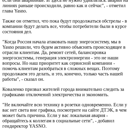
если они аварийные. И здесь не нужно удивляться: аварии на
линиях раньше происходили, равно как и сейчас", - отметил
глава Yasno.
Также он отметил, что пока будут продолжаться обстрелы - в
компании будут делать все, чтобы потребители были в курсе
состояния дел.
"Когда Россия начала атаковать нашу энергосистему, мы в
Yasno решили, что будем активно объяснять происходящее в
отрасли клиентам. Да, ремонт сетей, балансировка
энергосистемы, генерация электроэнергии - это не наши
вопросы. Но наш приоритет как сервисной компании -
помочь клиентам разобраться в сложных вещах. Поэтому
продолжаем это делать, и это, конечно, только часть нашей
работы", - сказал он.
Коваленко призвал жителей города внимательно следить за
графиками отключений электричества и экономить.
"Не включайте всю технику в розетки одновременно. Если у
вас нет света вне графика, посмотрите на сайте ДТЭК, в чем
может быть причина. Если у вас локальная авария -
обращайтесь к коллегам в социальные сети", - добавил
гендиректор YASNO.