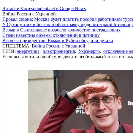
Читайте Korrespondent.net в Google News
Война России с Украиной
Провал сезона: Москва будет платить пособия работникам тур
У Сухопутних військах зробили заяву щодо інтеграції Інтернац
Взрыв в Сыктывкаре: возросло количество пострадавших
Стали известны объемы отключений в пятницу
Встреча президентов: Ермак и Рубио обсудили детали
СПЕЦТЕМА:
Война России с Украиной
ТЕГИ:
энергетика
,
электроэнергия
,
Укрэнерго
,
отключение эл
Если вы заметили ошибку, выделите необходимый текст и нажми