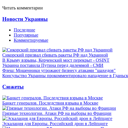
Читать комментарии
Новости Украины
Последние
Популярные
Комментируемые
Сикорский призвал сбивать ракеты РФ над Украиной
В Крыму взрывы, Керченский мост перекрыт - OSINT
Украина поставила Путина перед дилеммой - СМИ
Флеш: Мошенники угрожают бизнесу атаками "шахедов"
Консульство Украины прокомментировало нападение в Гданьс
Сюжеты
Банкет генералов. Последствия взрыва в Москве
Грязные технологии. Атаки РФ на выборы во Франции
Эскалация для Европы. Российский дрон в Лейпциге