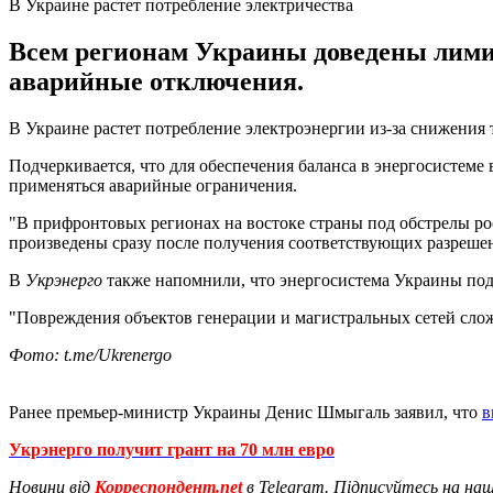
В Украине растет потребление электричества
Всем регионам Украины доведены лимит
аварийные отключения.
В Украине растет потребление электроэнергии из-за снижения
Подчеркивается, что для обеспечения баланса в энергосистеме
применяться аварийные ограничения.
"В прифронтовых регионах на востоке страны под обстрелы ро
произведены сразу после получения соответствующих разрешен
В
Укрэнерго
также напомнили, что энергосистема Украины подв
"Повреждения объектов генерации и магистральных сетей сложн
Фото: t.me/Ukrenergo
Ранее премьер-министр Украины Денис Шмыгаль заявил, что
в
Укрэнерго получит грант на 70 млн евро
Новини від
Корреспондент.net
в Telegram. Підписуйтесь на на