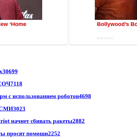
х
30699
 СОЧ
7118
рм с использованием роботов
4698
- СМИ
3023
triot начнет сбивать ракеты
2882
сты просят помощи
2252