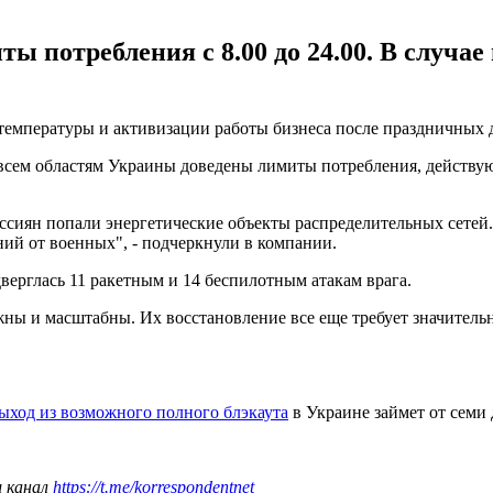
ы потребления с 8.00 до 24.00. В случа
 температуры и активизации работы бизнеса после праздничных 
 всем областям Украины доведены лимиты потребления, действую
ссиян попали энергетические объекты распределительных сетей
ий от военных", - подчеркнули в компании.
ерглась 11 ракетным и 14 беспилотным атакам врага.
ы и масштабны. Их восстановление все еще требует значительны
ыход из возможного полного блэкаута
в Украине займет от семи 
ш канал
https://t.me/korrespondentnet