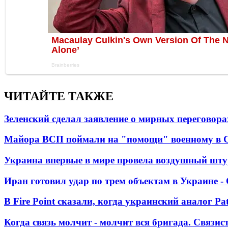
ЧИТАЙТЕ ТАКЖЕ
Зеленский сделал заявление о мирных переговора
Майора ВСП поймали на "помощи" военному в
Украина впервые в мире провела воздушный шту
Иран готовил удар по трем объектам в Украине 
В Fire Point сказали, когда украинский аналог Pa
Когда связь молчит - молчит вся бригада. Связи