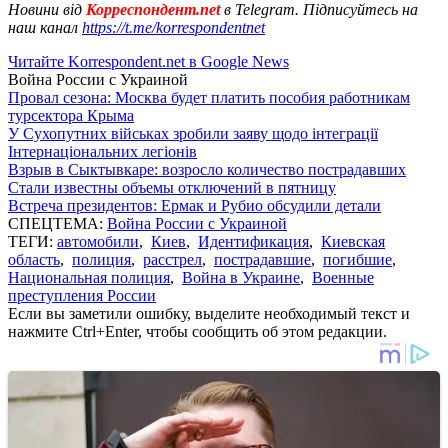
Новини від
Корреспондент.net
в Telegram. Підписуйтесь на
наш канал
https://t.me/korrespondentnet
Читайте Korrespondent.net в Google News
Война России с Украиной
Провал сезона: Москва будет платить пособия работникам
турсектора Крыма
У Сухопутних військах зробили заяву щодо інтеграції
Інтернаціональних легіонів
Взрыв в Сыктывкаре: возросло количество пострадавших
Стали известны объемы отключений в пятницу
Встреча президентов: Ермак и Рубио обсудили детали
СПЕЦТЕМА:
Война России с Украиной
ТЕГИ:
автомобили
,
Киев
,
Идентификация
,
Киевская
область
,
полиция
,
расстрел
,
пострадавшие
,
погибшие
,
Национальная полиция
,
Война в Украине
,
Военные
преступления России
Если вы заметили ошибку, выделите необходимый текст и
нажмите Ctrl+Enter, чтобы сообщить об этом редакции.