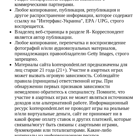
коммерческими партнерами.
Любое копирование, публикация, републикация и
другое распространение информации, которое содержит
ссылку на "Интерфакс-Украина", EPA / UPG, строго
воспрещается.
Владелец веб-страницы в разделе Я- Корреспондент
является автор публикации.
Любое копирование, перепечатка и воспроизведение
фотографий и/или аудиовизуальных материалов,
принадлежащих правообладателю Getty Images, строго
запрещено.
Материалы сайта korrespondent.net предназначены для
лиц старше 21 года (21+). Участие в азартных играх
может вызвать игровую зависимость. Соблюдайте
правила (принципы) ответственной игры. При
обнаружении первых признаков зависимости
немедленно обратитесь к специалисту. Помните, что
участие в азартных играх не может являться источником
доходов или альтернативой работе. Информационный
ресурс korrespondent.net не проводит игры на реальные
и/или виртуальные деньги, сайт не принимает ни в
какой форме оплату ставок и других платежей, которые
связаны/могут быть связаны с азартными играми,
букмекерами или тотализаторами. Какие-либо
материалы на информационном ресурсе