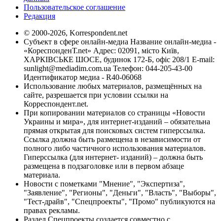
Пользовательское соглашение
Редакция
© 2000-2026, Korrespondent.net
Субъект в сфере онлайн-медиа Название онлайн-медиа -
«КореспонденТ.net» Адрес: 02091, місто Київ,
ХАРКІВСЬКЕ ШОСЕ, будинок 172-Б, офіс 208/1 E-mail:
sunlight@mediadim.com.ua
Телефон: 044-205-43-00
Идентификатор медиа - R40-06068
Использование любых материалов, размещённых на
сайте, разрешается при условии ссылки на
Корреспондент.net.
При копировании материалов со страницы «Новости
Украины и мира», для интернет-изданий – обязательна
прямая открытая для поисковых систем гиперссылка.
Ссылка должна быть размещена в независимости от
полного либо частичного использования материалов.
Гиперссылка (для интернет- изданий) – должна быть
размещена в подзаголовке или в первом абзаце
материала.
Новости с пометками "Мнение", "Экспертиза",
"Заявление", "Регионы", "Деньги", "Власть", "Выборы",
"Тест-драйв", "Спецпроекты", "Промо" публикуются на
правах рекламы.
Раздел Спецпроекты создается совместно с