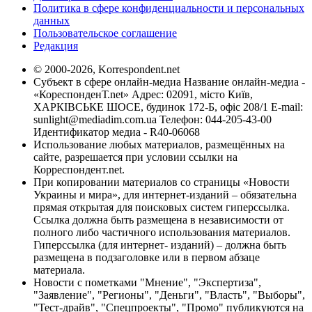
Политика в сфере конфиденциальности и персональных
данных
Пользовательское соглашение
Редакция
© 2000-2026, Korrespondent.net
Субъект в сфере онлайн-медиа Название онлайн-медиа -
«КореспонденТ.net» Адрес: 02091, місто Київ,
ХАРКІВСЬКЕ ШОСЕ, будинок 172-Б, офіс 208/1 E-mail:
sunlight@mediadim.com.ua
Телефон: 044-205-43-00
Идентификатор медиа - R40-06068
Использование любых материалов, размещённых на
сайте, разрешается при условии ссылки на
Корреспондент.net.
При копировании материалов со страницы «Новости
Украины и мира», для интернет-изданий – обязательна
прямая открытая для поисковых систем гиперссылка.
Ссылка должна быть размещена в независимости от
полного либо частичного использования материалов.
Гиперссылка (для интернет- изданий) – должна быть
размещена в подзаголовке или в первом абзаце
материала.
Новости с пометками "Мнение", "Экспертиза",
"Заявление", "Регионы", "Деньги", "Власть", "Выборы",
"Тест-драйв", "Спецпроекты", "Промо" публикуются на