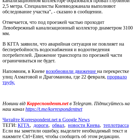
канализационном коллекторе образовался провал глубиной
2,5 метра. Специалисты Киевводоканала выполняют
обследование участка", - сказано в сообщении.
Отмечается, что под проезжей частью проходит
Левобережный канализационный коллектор диаметром 3100
мм.
В КГГА заявили, что аварийная ситуация не повлияет на
бесперебойность водоснабжения и водоотведения
потребителей. Движение транспорта по проезжей части
ограничиваться не будет.
Напомним, в Киеве
возобновили движение
на перекрестке
улиц Ахматовой и Драгоманова, где 22 февраля,
прорвало
трубу.
Новини від
Корреспондент.net
в Telegram. Підписуйтесь на
наш канал
https://t.me/korrespondentnet
Читайте Korrespondent.net в Google News
ТЕГИ:
КГГА
,
дороги
,
обвал
,
новости Киева
,
теплотрасса
Если вы заметили ошибку, выделите необходимый текст и
нажмите Ctrl+Enter, чтобы сообщить об этом редакции.