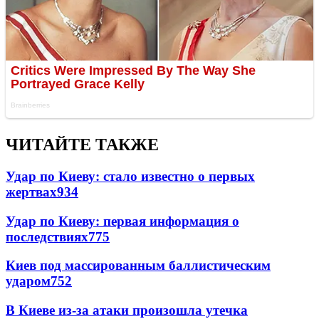
ЧИТАЙТЕ ТАКЖЕ
Удар по Киеву: стало известно о первых
жертвах
934
Удар по Киеву: первая информация о
последствиях
775
Киев под массированным баллистическим
ударом
752
В Киеве из-за атаки произошла утечка