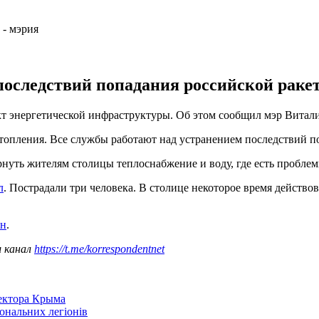
последствий попадания российской раке
ект энергетической инфраструктуры. Об этом сообщил мэр Вита
 отопления. Все службы работают над устранением последствий п
рнуть жителям столицы теплоснабжение и воду, где есть проблем
л
. Пострадали три человека. В столице некоторое время действо
ян
.
ш канал
https://t.me/korrespondentnet
сектора Крыма
іональних легіонів