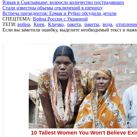
Взрыв в Сыктывкаре: возросло количество пострадавших
Стали известны объемы отключений в пятницу
Встреча президентов: Ермак и Рубио обсудили детали
СПЕЦТЕМА:
Война России с Украиной
ТЕГИ:
война
,
Киев
,
Кличко
,
ракета
,
ракеты
,
вода
,
отоплени
Если вы заметили ошибку, выделите необходимый текст и нажми