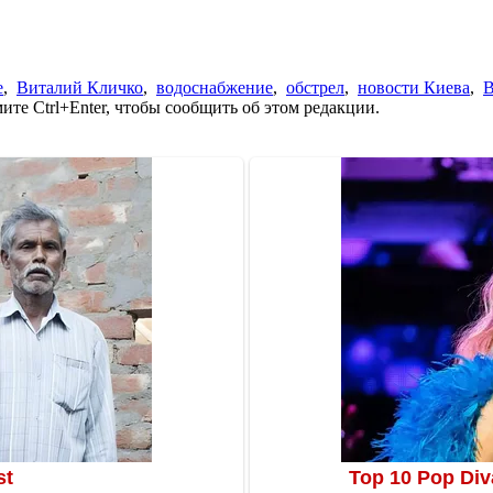
е
,
Виталий Кличко
,
водоснабжение
,
обстрел
,
новости Киева
,
В
те Ctrl+Enter, чтобы сообщить об этом редакции.