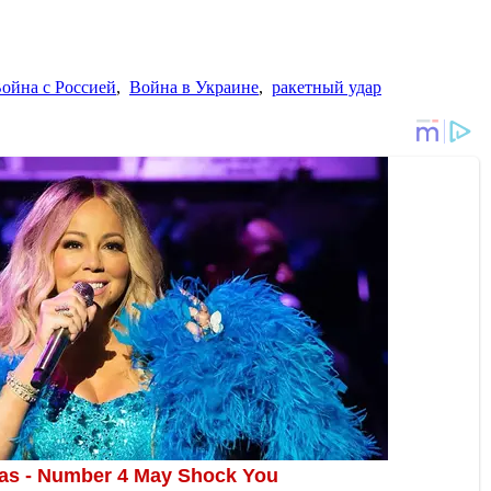
ойна с Россией
,
Война в Украине
,
ракетный удар