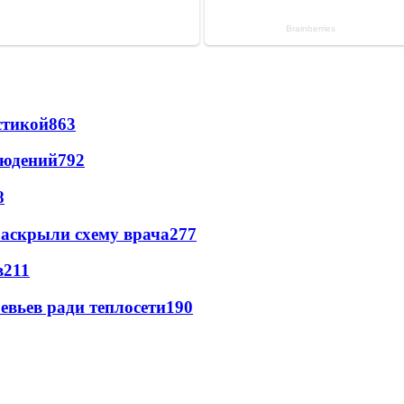
стикой
863
людений
792
8
раскрыли схему врача
277
в
211
евьев ради теплосети
190