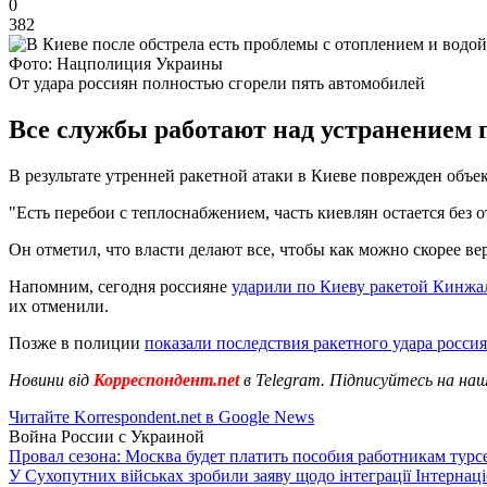
0
382
Фото: Нацполиция Украины
От удара россиян полностью сгорели пять автомобилей
Все службы работают над устранением 
В результате утренней ракетной атаки в Киеве поврежден объ
"Есть перебои с теплоснабжением, часть киевлян остается без
Он отметил, что власти делают все, чтобы как можно скорее ве
Напомним, сегодня россияне
ударили по Киеву ракетой Кинжа
их отменили.
Позже в полиции
показали последствия ракетного удара росси
Новини від
Корреспондент.net
в Telegram. Підписуйтесь на на
Читайте Korrespondent.net в Google News
Война России с Украиной
Провал сезона: Москва будет платить пособия работникам тур
У Сухопутних військах зробили заяву щодо інтеграції Інтернац