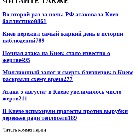
ЧИТАЙТЕ ТАКЖЕ
Во второй раз за ночь: РФ атаковала Киев
баллистикой
861
Киев пережил самый жаркий день в истории
наблюдений
789
Ночная атака на Киев: стало известно о
жертве
495
Миллионный залог и смерть близнецов: в Киеве
раскрыли схему врача
277
Атака 5 августа: в Киеве увеличилось число
жертв
211
В Киеве вспыхнули протесты против вырубки
деревьев ради теплосети
189
Читать комментарии