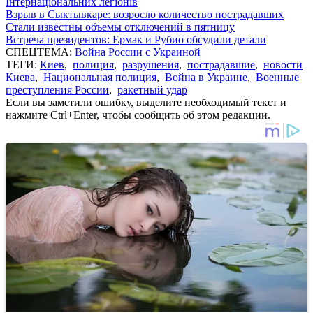
Інтернаціональних легіонів
Взрыв в Сыктывкаре: возросло количество пострадавших
Стали известны объемы отключений в пятницу
Встреча президентов: Ермак и Рубио обсудили детали
СПЕЦТЕМА:
Война России с Украиной
ТЕГИ:
Киев
,
полиция
,
разрушения
,
пострадавшие
,
новости
Киева
,
Национальная полиция
,
Война в Украине
,
Военные
преступления России
,
ракетный удар
Если вы заметили ошибку, выделите необходимый текст и
нажмите Ctrl+Enter, чтобы сообщить об этом редакции.