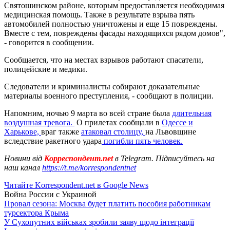
Святошинском районе, которым предоставляется необходимая
медицинская помощь. Также в результате взрыва пять
автомобилей полностью уничтожены и еще 15 повреждены.
Вместе с тем, повреждены фасады находящихся рядом домов",
- говорится в сообщении.
Сообщается, что на местах взрывов работают спасатели,
полицейские и медики.
Следователи и криминалисты собирают доказательные
материалы военного преступления, - сообщают в полиции.
Напомним, ночью 9 марта во всей стране была
длительная
воздушная тревога.
О прилетах сообщали в
Одессе и
Харькове,
враг также
атаковал столицу,
на Львовщине
вследствие ракетного удара
погибли пять человек.
Новини від
Корреспондент.net
в Telegram. Підписуйтесь на
наш канал
https://t.me/korrespondentnet
Читайте Korrespondent.net в Google News
Война России с Украиной
Провал сезона: Москва будет платить пособия работникам
турсектора Крыма
У Сухопутних військах зробили заяву щодо інтеграції