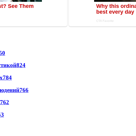
50
стикой
824
х
784
людений
766
762
53