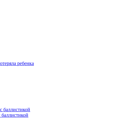
отеряла ребенка
с баллистикой