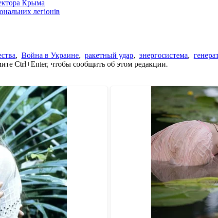
сектора Крыма
іональних легіонів
ества
,
Война в Украине
,
ракетный удар
,
энергосистема
,
генера
те Ctrl+Enter, чтобы сообщить об этом редакции.