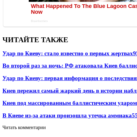
ЧИТАЙТЕ ТАКЖЕ
Удар по Киеву: стало известно о первых жертвах
9
Во второй раз за ночь: РФ атаковала Киев балли
Удар по Киеву: первая информация о последствия
Киев пережил самый жаркий день в истории наб
Киев под массированным баллистическим ударом
В Киеве из-за атаки произошла утечка аммиака
5
Читать комментарии