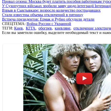
Провал сезона: Москва будет платить пособия работникам тур
У Сухопутних військах зробили заяву щодо інтеграції Інтернац
Взрыв в Сыктывкаре: возросло количество пострадавших
Стали известны объемы отключений в пятницу
Встреча президентов: Ермак и Рубио обсудили детали
СПЕЦТЕМА:
Война России с Украиной
ТЕГИ:
Киев
,
КГГА
,
обогрев
,
киевляне
,
отключение электрич
Если вы заметили ошибку, выделите необходимый текст и нажми