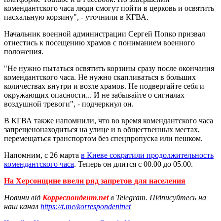
комендантского часа люди смогут пойти в церковь и освятить
пасхальную корзину", - уточнили в КГВА.
Начальник военной администрации Сергей Попко призвал
отнестись к посещению храмов с пониманием военного
положения.
"Не нужно пытаться освятить корзины сразу после окончания
комендантского часа. Не нужно скапливаться в больших
количествах внутри и возле храмов. Не подвергайте себя и
окружающих опасности... И не забывайте о сигналах
воздушной тревоги", - подчеркнул он.
В КГВА также напомнили, что во время комендантского часа
запрещенонаходиться на улице и в общественных местах,
перемещаться транспортом без спецпропуска или пешком.
Напомним, с 26 марта
в Киеве сократили продолжительность
комендантского часа
. Теперь он длится с 00.00 до 05.00.
На Херсонщине ввели ряд запретов для населения
Новини від
Корреспондент.net
в Telegram. Підписуйтесь на
наш канал
https://t.me/korrespondentnet