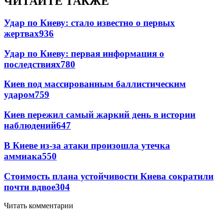
ЧИТАЙТЕ ТАКЖЕ
Удар по Киеву: стало известно о первых
жертвах
936
Удар по Киеву: первая информация о
последствиях
780
Киев под массированным баллистическим
ударом
759
Киев пережил самый жаркий день в истории
наблюдений
647
В Киеве из-за атаки произошла утечка
аммиака
550
Стоимость плана устойчивости Киева сократили
почти вдвое
304
Читать комментарии