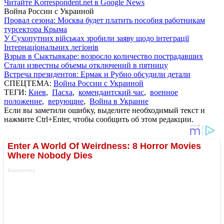
Читайте Korrespondent.net в Google News
Война России с Украиной
Провал сезона: Москва будет платить пособия работникам
турсектора Крыма
У Сухопутних військах зробили заяву щодо інтеграції
Інтернаціональних легіонів
Взрыв в Сыктывкаре: возросло количество пострадавших
Стали известны объемы отключений в пятницу
Встреча президентов: Ермак и Рубио обсудили детали
СПЕЦТЕМА:
Война России с Украиной
ТЕГИ:
Киев
,
Пасха
,
комендантский час
,
военное
положение
,
верующие
,
Война в Украине
Если вы заметили ошибку, выделите необходимый текст и
нажмите Ctrl+Enter, чтобы сообщить об этом редакции.