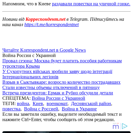
Напомним, что в Киеве
раздавали повестки на уличной гонке.
Новини від
Корреспондент.net
в Telegram. Підписуйтесь на
наш канал
https://t.me/korrespondentnet
Читайте Korrespondent.net в Google News
Война России с Украиной
Провал сезона: Москва будет платить пособия работникам
турсектора Крыма
У Сухопутних військах зробили заяву щодо інтеграції
Інтернаціональних легіонів
Взрыв в Сыктывкаре: возросло количество пострадавших
Стали известны объемы отключений в пятницу
Встреча президентов: Ермак и Рубио обсудили детали
СПЕЦТЕМА:
Война России с Украиной
ТЕГИ:
война
,
Киев
,
военкомат
,
Деснянський район
,
повестка
,
Война с Россией
,
Война в Украине
Если вы заметили ошибку, выделите необходимый текст и
нажмите Ctrl+Enter, чтобы сообщить об этом редакции.