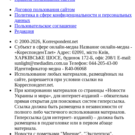
Договор пользования сайтом
Политика в сфере конфиденциальности и персональных
данных
Пользовательское соглашение
Редакция
© 2000-2026, Korrespondent.net
Субъект в сфере онлайн-медиа Название онлайн-медиа -
«КореспонденТ.net» Адрес: 02091, місто Київ,
ХАРКІВСЬКЕ ШОСЕ, будинок 172-Б, офіс 208/1 E-mail:
sunlight@mediadim.com.ua
Телефон: 044-205-43-00
Идентификатор медиа - R40-06068
Использование любых материалов, размещённых на
сайте, разрешается при условии ссылки на
Корреспондент.net.
При копировании материалов со страницы «Новости
Украины и мира», для интернет-изданий – обязательна
прямая открытая для поисковых систем гиперссылка.
Ссылка должна быть размещена в независимости от
полного либо частичного использования материалов.
Гиперссылка (для интернет- изданий) – должна быть
размещена в подзаголовке или в первом абзаце
материала.
Новости с пометками "Мнение", "Экспертиза",