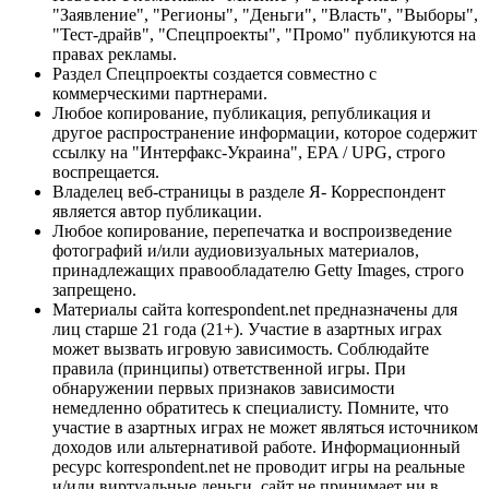
"Заявление", "Регионы", "Деньги", "Власть", "Выборы",
"Тест-драйв", "Спецпроекты", "Промо" публикуются на
правах рекламы.
Раздел Спецпроекты создается совместно с
коммерческими партнерами.
Любое копирование, публикация, републикация и
другое распространение информации, которое содержит
ссылку на "Интерфакс-Украина", EPA / UPG, строго
воспрещается.
Владелец веб-страницы в разделе Я- Корреспондент
является автор публикации.
Любое копирование, перепечатка и воспроизведение
фотографий и/или аудиовизуальных материалов,
принадлежащих правообладателю Getty Images, строго
запрещено.
Материалы сайта korrespondent.net предназначены для
лиц старше 21 года (21+). Участие в азартных играх
может вызвать игровую зависимость. Соблюдайте
правила (принципы) ответственной игры. При
обнаружении первых признаков зависимости
немедленно обратитесь к специалисту. Помните, что
участие в азартных играх не может являться источником
доходов или альтернативой работе. Информационный
ресурс korrespondent.net не проводит игры на реальные
и/или виртуальные деньги, сайт не принимает ни в