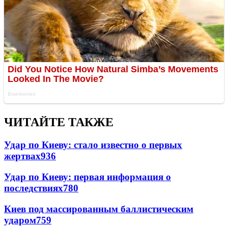
ЧИТАЙТЕ ТАКЖЕ
Удар по Киеву: стало известно о первых
жертвах
936
Удар по Киеву: первая информация о
последствиях
780
Киев под массированным баллистическим
ударом
759