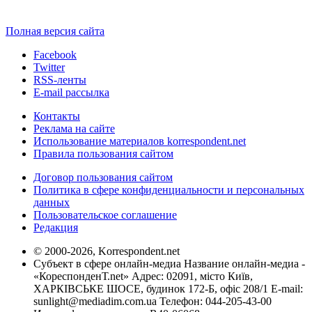
Полная версия сайта
Facebook
Twitter
RSS-ленты
E-mail рассылка
Контакты
Реклама на сайте
Использование материалов korrespondent.net
Правила пользования сайтом
Договор пользования сайтом
Политика в сфере конфиденциальности и персональных
данных
Пользовательское соглашение
Редакция
© 2000-2026, Korrespondent.net
Субъект в сфере онлайн-медиа Название онлайн-медиа -
«КореспонденТ.net» Адрес: 02091, місто Київ,
ХАРКІВСЬКЕ ШОСЕ, будинок 172-Б, офіс 208/1 E-mail:
sunlight@mediadim.com.ua
Телефон: 044-205-43-00