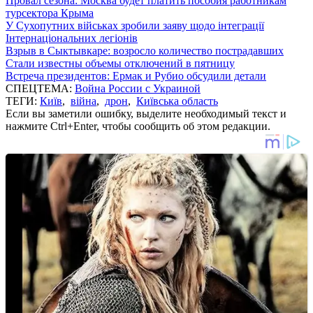
Провал сезона: Москва будет платить пособия работникам
турсектора Крыма
У Сухопутних військах зробили заяву щодо інтеграції
Інтернаціональних легіонів
Взрыв в Сыктывкаре: возросло количество пострадавших
Стали известны объемы отключений в пятницу
Встреча президентов: Ермак и Рубио обсудили детали
СПЕЦТЕМА:
Война России с Украиной
ТЕГИ:
Київ
,
війна
,
дрон
,
Київська область
Если вы заметили ошибку, выделите необходимый текст и
нажмите Ctrl+Enter, чтобы сообщить об этом редакции.