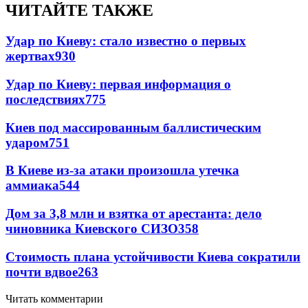
ЧИТАЙТЕ ТАКЖЕ
Удар по Киеву: стало известно о первых
жертвах
930
Удар по Киеву: первая информация о
последствиях
775
Киев под массированным баллистическим
ударом
751
В Киеве из-за атаки произошла утечка
аммиака
544
Дом за 3,8 млн и взятка от арестанта: дело
чиновника Киевского СИЗО
358
Стоимость плана устойчивости Киева сократили
почти вдвое
263
Читать комментарии