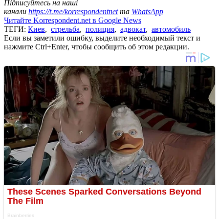
Підписуйтесь на наші
канали
https://t.me/korrespondentnet
та
WhatsApp
Читайте Korrespondent.net в Google News
ТЕГИ:
Киев
,
стрельба
,
полиция
,
адвокат
,
автомобиль
Если вы заметили ошибку, выделите необходимый текст и
нажмите Ctrl+Enter, чтобы сообщить об этом редакции.