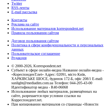
Twitter
RSS-ленты
E-mail рассылка
Контакты
Реклама на сайте
Использование материалов korrespondent.net
Правила пользования сайтом
Договор пользования сайтом
Политика в сфере конфиденциальности и персональных
данных
Пользовательское соглашение
Редакция
© 2000-2026, Korrespondent.net
Субъект в сфере онлайн-медиа Название онлайн-медиа -
«КореспонденТ.net» Адрес: 02091, місто Київ,
ХАРКІВСЬКЕ ШОСЕ, будинок 172-Б, офіс 208/1 E-mail:
sunlight@mediadim.com.ua
Телефон: 044-205-43-00
Идентификатор медиа - R40-06068
Использование любых материалов, размещённых на
сайте, разрешается при условии ссылки на
Корреспондент.net.
При копировании материалов со страницы «Новости