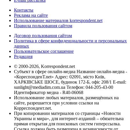
E-mail рассылка
Контакты
Реклама на сайте
Использование материалов korrespondent.net
Правила пользования сайтом
Договор пользования сайтом
Политика в сфере конфиденциальности и персональных
данных
Пользовательское соглашение
Редакция
© 2000-2026, Korrespondent.net
Субъект в сфере онлайн-медиа Название онлайн-медиа -
«КореспонденТ.net» Адрес: 02091, місто Київ,
ХАРКІВСЬКЕ ШОСЕ, будинок 172-Б, офіс 208/1 E-mail:
sunlight@mediadim.com.ua
Телефон: 044-205-43-00
Идентификатор медиа - R40-06068
Использование любых материалов, размещённых на
сайте, разрешается при условии ссылки на
Корреспондент.net.
При копировании материалов со страницы «Новости
Украины и мира», для интернет-изданий – обязательна
прямая открытая для поисковых систем гиперссылка.
Ссылка должна быть размещена в независимости от