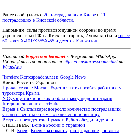
Ранее сообщалось о
20 пострадавших в Киеве
и
11
пострадавших в Киевской области.
Напомним, силы противовоздушной обороны во время
утренней атаки РФ на Киев во вторник, 2 января, сбили
более
60 ракет Х-101/Х555Х-55 и десяток Кинжалов
.
Новини від
Корреспондент.net
в Telegram та WhatsApp.
Підписуйтесь на наші канали
https://t.me/korrespondentnet
та
WhatsApp
Читайте Korrespondent.net в Google News
Война России с Украиной
Провал сезона: Москва будет платить пособия работникам
турсектора Крыма
У Сухопутних військах зробили заяву щодо інтеграції
Інтернаціональних легіонів
Взрыв в Сыктывкаре: возросло количество пострадавших
Стали известны объемы отключений в пятницу
Встреча президентов: Ермак и Рубио обсудили детали
СПЕЦТЕМА:
Война России с Украиной
ТЕГИ:
Киев
,
Киевская область
,
пострадавшие
,
новости