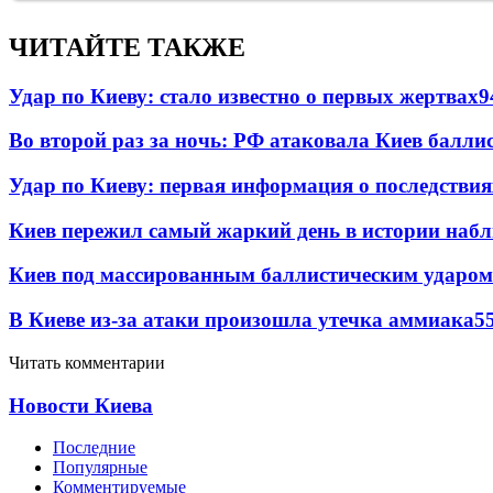
ЧИТАЙТЕ ТАКЖЕ
Удар по Киеву: стало известно о первых жертвах
9
Во второй раз за ночь: РФ атаковала Киев балли
Удар по Киеву: первая информация о последствия
Киев пережил самый жаркий день в истории наб
Киев под массированным баллистическим ударом
В Киеве из-за атаки произошла утечка аммиака
5
Читать комментарии
Новости Киева
Последние
Популярные
Комментируемые