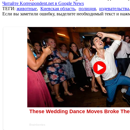
Читайте Korrespondent.net в Google News
ТЕГИ:
животные
,
Киевская область
,
полиция
,
издевательства
Если вы заметили ошибку, выделите необходимый текст и нажми