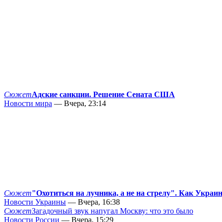
Сюжет
Адские санкции. Решение Сената США
Новости мира
— Вчера, 23:14
Сюжет
"Охотиться на лучника, а не на стрелу". Как Украи
Новости Украины
— Вчера, 16:38
Сюжет
Загадочный звук напугал Москву: что это было
Новости России
— Вчера, 15:29