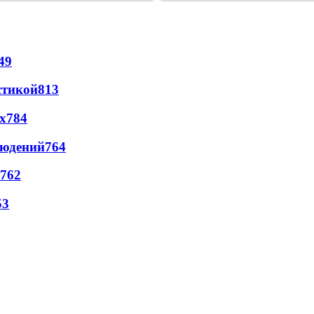
49
стикой
813
х
784
людений
764
762
53