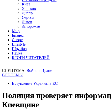
Киев
Харьков
Днепр
Одесса
Львов
Запорожье
Мир
Бизнес
Спорт
Lifestyle
Шоу-биз
Наука
БЛОГИ ЧИТАТЕЛЕЙ
СПЕЦТЕМА:
Война в Иране
ВСЕ ТЕМЫ
Вступление Украины в ЕС
Полиция проверяет информаци
Киевщине