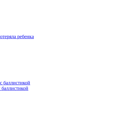
отеряла ребенка
с баллистикой