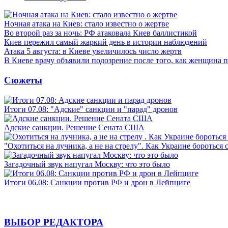
Ночная атака на Киев: стало известно о жертве
Во второй раз за ночь: РФ атаковала Киев баллистикой
Киев пережил самый жаркий день в истории наблюдений
Атака 5 августа: в Киеве увеличилось число жертв
В Киеве врачу объявили подозрение после того, как женщина п
Сюжеты
Итоги 07.08: "Адские" санкции и "парад" дронов
Адские санкции. Решение Сената США
"Охотиться на лучника, а не на стрелу". Как Украине бороться 
Загадочный звук напугал Москву: что это было
Итоги 06.08: Санкции против РФ и дрон в Лейпциге
ВЫБОР РЕДАКТОРА