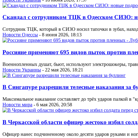
Скандал с сотрудником ТЦК в Одесском СИЗО: н
Сотрудник ТЦК, который в СИЗО носил тапочки в зубах, нахо
Новости Одессы
- 8 июня 2026, 18:13
Россияне применяют 695 видов пыток против пле
Военнопленных душат, бьют, используют электрошокеры, травят
Новости Украины
- 22 мая 2026, 18:21
В Сингапуре разрешили телесные наказания за б
Максимальное наказание составляет до трёх ударов палкой в "к
Новости мира
- 6 мая 2026, 20:58
В Черкасской области офицер жестоко избил солд
Офицер нанес подчиненному около десяти ударов руками и ног