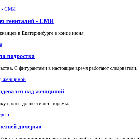
ез гениталий - СМИ
жанцев в Екатеринбурге в конце июня.
ла подростка
ьства. С фигурантами в настоящее время работают следователи.
издевался над женщиной
ку грозит до шести лет тюрьмы.
летней дочерью
ебенка, причинив многочисленные ушибы лица, рук, туловища и