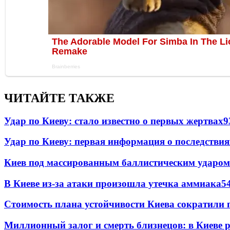
ЧИТАЙТЕ ТАКЖЕ
Удар по Киеву: стало известно о первых жертвах
9
Удар по Киеву: первая информация о последствия
Киев под массированным баллистическим ударом
В Киеве из-за атаки произошла утечка аммиака
5
Стоимость плана устойчивости Киева сократили 
Миллионный залог и смерть близнецов: в Киеве 