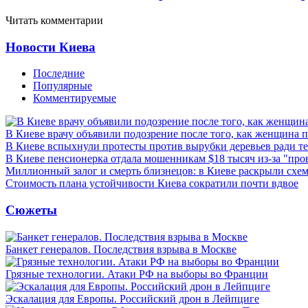
Читать комментарии
Новости Киева
Последние
Популярные
Комментируемые
В Киеве врачу объявили подозрение после того, как женщина п
В Киеве вспыхнули протесты против вырубки деревьев ради т
В Киеве пенсионерка отдала мошенникам $18 тысяч из-за "пр
Миллионный залог и смерть близнецов: в Киеве раскрыли схем
Стоимость плана устойчивости Киева сократили почти вдвое
Сюжеты
Банкет генералов. Последствия взрыва в Москве
Грязные технологии. Атаки РФ на выборы во Франции
Эскалация для Европы. Российский дрон в Лейпциге