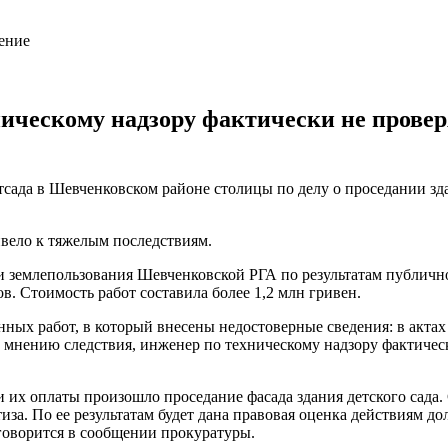
хническому надзору фактически не прове
сада в Шевченковском районе столицы по делу о проседании зда
вело к тяжелым последствиям.
 и землепользования Шевченковской РГА по результатам публич
в. Стоимость работ составила более 1,2 млн гривен.
ых работ, в который внесены недостоверные сведения: в актах у
о мнению следствия, инженер по техническому надзору фактичес
 их оплаты произошло проседание фасада здания детского сада
тиза. По ее результатам будет дана правовая оценка действиям 
 говорится в сообщении прокуратуры.