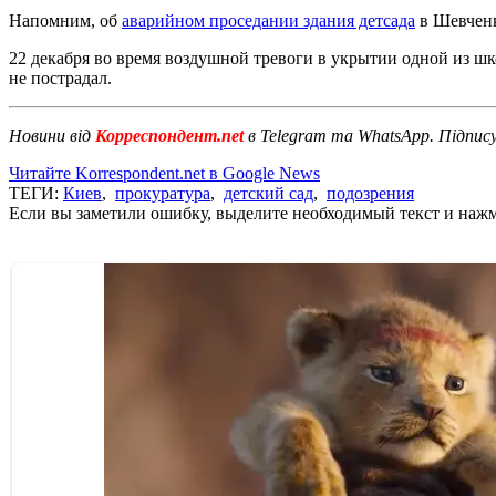
Напомним, об
аварийном проседании здания детсада
в Шевченк
22 декабря во время воздушной тревоги в укрытии одной из шк
не пострадал.
Новини від
Корреспондент.net
в Telegram та WhatsApp. Підпис
Читайте Korrespondent.net в Google News
ТЕГИ:
Киев
,
прокуратура
,
детский сад
,
подозрения
Если вы заметили ошибку, выделите необходимый текст и нажми