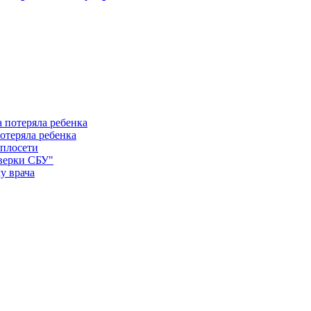
отеряла ребенка
еплосети
оверки СБУ"
у врача