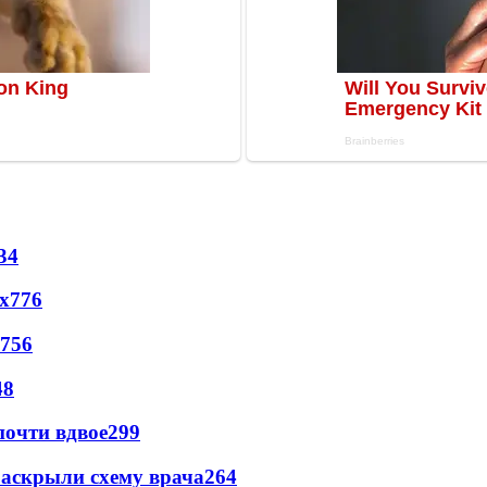
34
х
776
756
48
почти вдвое
299
раскрыли схему врача
264