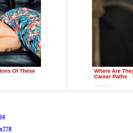
34
х
778