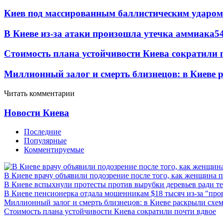
Киев под массированным баллистическим ударом
В Киеве из-за атаки произошла утечка аммиака
5
Стоимость плана устойчивости Киева сократили 
Миллионный залог и смерть близнецов: в Киеве 
Читать комментарии
Новости Киева
Последние
Популярные
Комментируемые
В Киеве врачу объявили подозрение после того, как женщина п
В Киеве вспыхнули протесты против вырубки деревьев ради т
В Киеве пенсионерка отдала мошенникам $18 тысяч из-за "пр
Миллионный залог и смерть близнецов: в Киеве раскрыли схем
Стоимость плана устойчивости Киева сократили почти вдвое