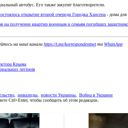
иальный автобус. Его также закупят благотворители.
состоялось открытие второй очереди Городка Хансена
- дома для
ов на получение квартир военным и семьям погибших защитник
уйтесь на наші канали
https://t.me/korrespondentnet
та
WhatsApp
сектора Крыма
іональних легіонів
ельство
,
инвалиды
,
новости Украины
,
Война в Украине
те Ctrl+Enter, чтобы сообщить об этом редакции.