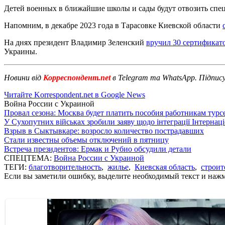
Детей военных в ближайшие школы и сады будут отвозить спец
Напомним, в декабре 2023 года в Тарасовке Киевской области
На днях президент Владимир Зеленский
вручил 30 сертификат
Украины.
Новини від
Корреспондент.net
в Telegram та WhatsApp. Підпис
Читайте Korrespondent.net в Google News
Война России с Украиной
Провал сезона: Москва будет платить пособия работникам тур
У Сухопутних військах зробили заяву щодо інтеграції Інтернац
Взрыв в Сыктывкаре: возросло количество пострадавших
Стали известны объемы отключений в пятницу
Встреча президентов: Ермак и Рубио обсудили детали
СПЕЦТЕМА:
Война России с Украиной
ТЕГИ:
благотворительность
,
жилье
,
Киевская область
,
строит
Если вы заметили ошибку, выделите необходимый текст и нажми