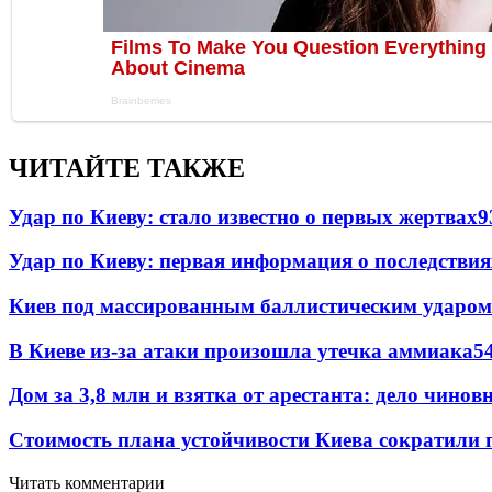
ЧИТАЙТЕ ТАКЖЕ
Удар по Киеву: стало известно о первых жертвах
9
Удар по Киеву: первая информация о последствия
Киев под массированным баллистическим ударом
В Киеве из-за атаки произошла утечка аммиака
5
Дом за 3,8 млн и взятка от арестанта: дело чин
Стоимость плана устойчивости Киева сократили 
Читать комментарии