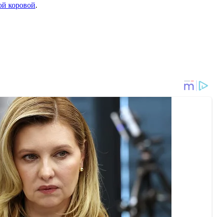
ой коровой
.