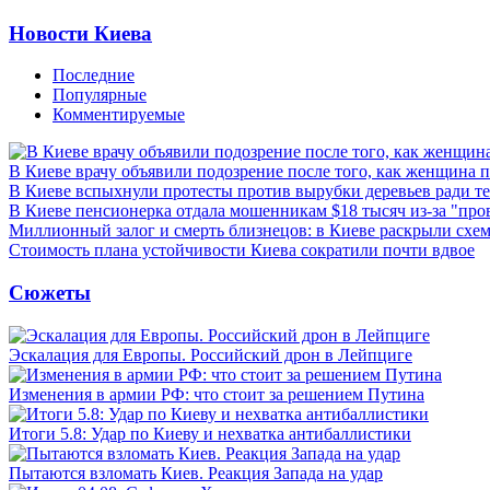
Новости Киева
Последние
Популярные
Комментируемые
В Киеве врачу объявили подозрение после того, как женщина п
В Киеве вспыхнули протесты против вырубки деревьев ради т
В Киеве пенсионерка отдала мошенникам $18 тысяч из-за "пр
Миллионный залог и смерть близнецов: в Киеве раскрыли схем
Стоимость плана устойчивости Киева сократили почти вдвое
Сюжеты
Эскалация для Европы. Российский дрон в Лейпциге
Изменения в армии РФ: что стоит за решением Путина
Итоги 5.8: Удар по Киеву и нехватка антибаллистики
Пытаются взломать Киев. Реакция Запада на удар