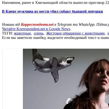
Напомним, ранее в Хмельницкой области вынесли приговор 2
В Киеве мужчина из мести убил собаку бывшей девушки
Новини від
Корреспондент.net
в Telegram та WhatsApp. Підпис
Читайте Korrespondent.net в Google News
ТЕГИ:
животные
,
олень
,
Жестокое обращение с животными
,
Если вы заметили ошибку, выделите необходимый текст и нажми