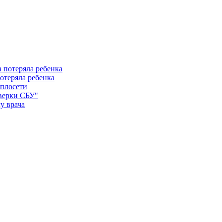
отеряла ребенка
еплосети
оверки СБУ"
у врача