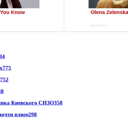
34
х
775
752
48
овника Киевского СИЗО
358
почти вдвое
298