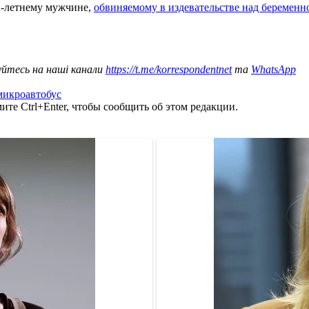
2-летнему мужчине,
обвиняемому в издевательстве над беременн
уйтесь на наші канали
https://t.me/korrespondentnet
та
WhatsApp
микроавтобус
те Ctrl+Enter, чтобы сообщить об этом редакции.