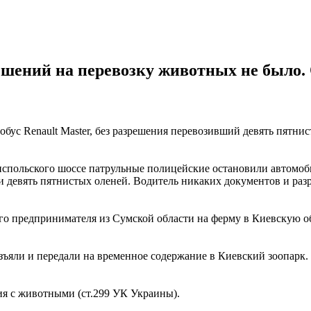
ешений на перевозку животных не было. 
обус Renault Master, без разрешения перевозивший девять пятни
ориспольского шоссе патрульные полицейские остановили автомоб
 девять пятнистых оленей. Водитель никаких документов и раз
ого предпринимателя из Сумской области на ферму в Киевскую о
яли и передали на временное содержание в Киевский зоопарк. 
ия с животными (ст.299 УК Украины).