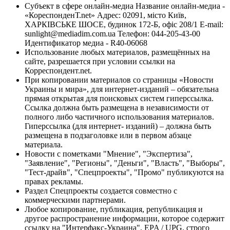
Субъект в сфере онлайн-медиа Название онлайн-медиа -
«КореспонденТ.net» Адрес: 02091, місто Київ,
ХАРКІВСЬКЕ ШОСЕ, будинок 172-Б, офіс 208/1 E-mail:
sunlight@mediadim.com.ua
Телефон: 044-205-43-00
Идентификатор медиа - R40-06068
Использование любых материалов, размещённых на
сайте, разрешается при условии ссылки на
Корреспондент.net.
При копировании материалов со страницы «Новости
Украины и мира», для интернет-изданий – обязательна
прямая открытая для поисковых систем гиперссылка.
Ссылка должна быть размещена в независимости от
полного либо частичного использования материалов.
Гиперссылка (для интернет- изданий) – должна быть
размещена в подзаголовке или в первом абзаце
материала.
Новости с пометками "Мнение", "Экспертиза",
"Заявление", "Регионы", "Деньги", "Власть", "Выборы",
"Тест-драйв", "Спецпроекты", "Промо" публикуются на
правах рекламы.
Раздел Спецпроекты создается совместно с
коммерческими партнерами.
Любое копирование, публикация, републикация и
другое распространение информации, которое содержит
ссылку на "Интерфакс-Украина", EPA / UPG, строго