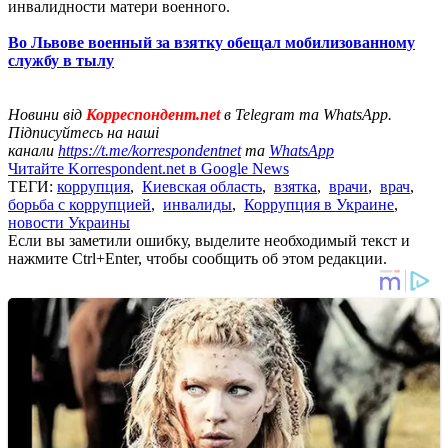
инвалидности матери военного.
Во Львове военный за взятку обещал мобилизованному
службу в тылу
Новини від
Корреспондент.net
в Telegram та WhatsApp.
Підписуйтесь на наші
канали
https://t.me/korrespondentnet
та
WhatsApp
Читайте Korrespondent.net в Google News
ТЕГИ:
коррупция
,
Киевская область
,
взятка
,
врачи
,
врач
,
борьба с коррупцией
,
инвалиды
,
Коррупция в Украине
,
новости Украины
Если вы заметили ошибку, выделите необходимый текст и
нажмите Ctrl+Enter, чтобы сообщить об этом редакции.