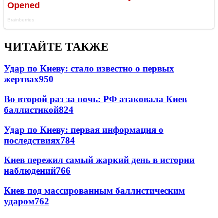
ЧИТАЙТЕ ТАКЖЕ
Удар по Киеву: стало известно о первых
жертвах
950
Во второй раз за ночь: РФ атаковала Киев
баллистикой
824
Удар по Киеву: первая информация о
последствиях
784
Киев пережил самый жаркий день в истории
наблюдений
766
Киев под массированным баллистическим
ударом
762