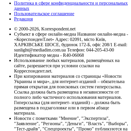
Политика в сфере конфиденциальности и персональных
данных
Пользовательское соглашение
Редакция
© 2000-2026, Korrespondent.net
Субъект в сфере онлайн-медиа Название онлайн-медиа -
«КореспонденТ.net» Адрес: 02091, місто Київ,
ХАРКІВСЬКЕ ШОСЕ, будинок 172-Б, офіс 208/1 E-mail:
sunlight@mediadim.com.ua
Телефон: 044-205-43-00
Идентификатор медиа - R40-06068
Использование любых материалов, размещённых на
сайте, разрешается при условии ссылки на
Корреспондент.net.
При копировании материалов со страницы «Новости
Украины и мира», для интернет-изданий – обязательна
прямая открытая для поисковых систем гиперссылка.
Ссылка должна быть размещена в независимости от
полного либо частичного использования материалов.
Гиперссылка (для интернет- изданий) – должна быть
размещена в подзаголовке или в первом абзаце
материала.
Новости с пометками "Мнение", "Экспертиза",
"Заявление", "Регионы", "Деньги", "Власть", "Выборы",
"Тест-драйв", "Спецпроекты", "Промо" публикуются на