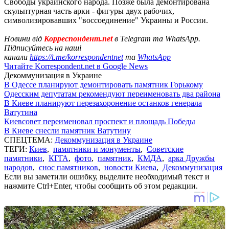
Свободы украинского народа. Позже была демонтирована
скульптурная часть арки - фигуры двух рабочих,
символизировавших "воссоединение" Украины и России.
Новини від
Корреспондент.net
в Telegram та WhatsApp.
Підписуйтесь на наші
канали
https://t.me/korrespondentnet
та
WhatsApp
Читайте Korrespondent.net в Google News
Декоммунизация в Украине
В Одессе планируют демонтировать памятник Горькому
Одесским депутатам рекомендуют переименовать два района
В Киеве планируют перезахоронение останков генерала
Ватутина
Киевсовет переименовал проспект и площадь Победы
В Киеве снесли памятник Ватутину
СПЕЦТЕМА:
Декоммунизация в Украине
ТЕГИ:
Киев
,
памятники и монументы
,
Советские
памятники
,
КГГА
,
фото
,
памятник
,
КМДА
,
арка Дружбы
народов
,
снос памятников
,
новости Киева
,
Декоммунизация
Если вы заметили ошибку, выделите необходимый текст и
нажмите Ctrl+Enter, чтобы сообщить об этом редакции.