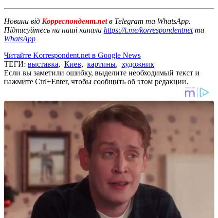
Новини від
Корреспондент.net
в Telegram та WhatsApp.
Підписуйтесь на наші канали
https://t.me/korrespondentnet
та
WhatsApp
Читайте Korrespondent.net в Google News
ТЕГИ:
выставка
,
Киев
,
картины
,
художник
Если вы заметили ошибку, выделите необходимый текст и
нажмите Ctrl+Enter, чтобы сообщить об этом редакции.