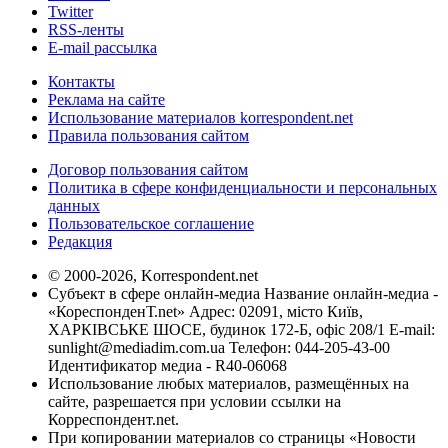
Twitter
RSS-ленты
E-mail рассылка
Контакты
Реклама на сайте
Использование материалов korrespondent.net
Правила пользования сайтом
Договор пользования сайтом
Политика в сфере конфиденциальности и персональных
данных
Пользовательское соглашение
Редакция
© 2000-2026, Korrespondent.net
Субъект в сфере онлайн-медиа Название онлайн-медиа -
«КореспонденТ.net» Адрес: 02091, місто Київ,
ХАРКІВСЬКЕ ШОСЕ, будинок 172-Б, офіс 208/1 E-mail:
sunlight@mediadim.com.ua
Телефон: 044-205-43-00
Идентификатор медиа - R40-06068
Использование любых материалов, размещённых на
сайте, разрешается при условии ссылки на
Корреспондент.net.
При копировании материалов со страницы «Новости