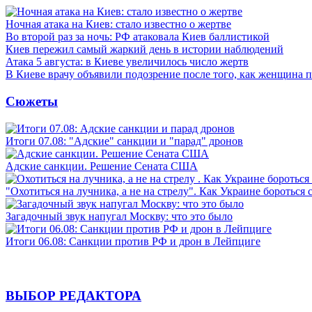
Ночная атака на Киев: стало известно о жертве
Во второй раз за ночь: РФ атаковала Киев баллистикой
Киев пережил самый жаркий день в истории наблюдений
Атака 5 августа: в Киеве увеличилось число жертв
В Киеве врачу объявили подозрение после того, как женщина п
Сюжеты
Итоги 07.08: "Адские" санкции и "парад" дронов
Адские санкции. Решение Сената США
"Охотиться на лучника, а не на стрелу". Как Украине бороться 
Загадочный звук напугал Москву: что это было
Итоги 06.08: Санкции против РФ и дрон в Лейпциге
ВЫБОР РЕДАКТОРА