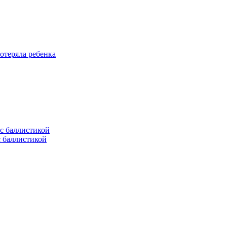
отеряла ребенка
с баллистикой