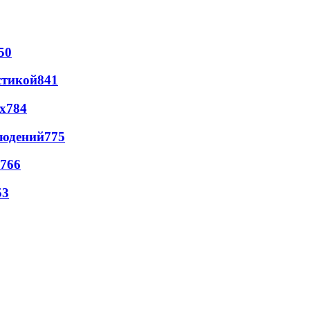
50
стикой
841
х
784
людений
775
766
53