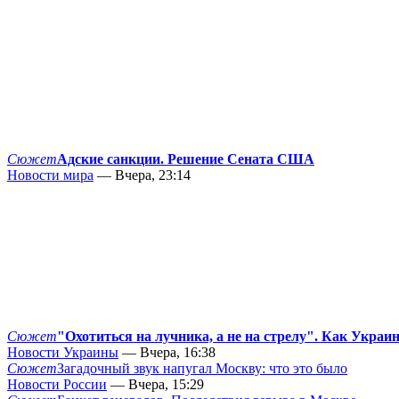
Сюжет
Адские санкции. Решение Сената США
Новости мира
— Вчера, 23:14
Сюжет
"Охотиться на лучника, а не на стрелу". Как Украи
Новости Украины
— Вчера, 16:38
Сюжет
Загадочный звук напугал Москву: что это было
Новости России
— Вчера, 15:29