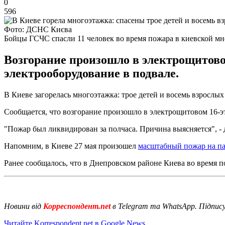
0
596
Фото: ДСНС Києва
Бойцы ГСЧС спасли 11 человек во время пожара в киевской м
Возгорание произошло в электрощитовом
электрооборудование в подвале.
В Киеве загорелась многоэтажка: трое детей и восемь взрослых
Сообщается, что возгорание произошло в электрощитовом 16-эт
"Пожар был ликвидирован за полчаса. Причина выясняется", - 
Напомним, в Киеве 27 мая произошел
масштабный пожар на па
Ранее сообщалось, что в Днепровском районе Киева во время 
Новини від
Корреспондент.net
в Telegram та WhatsApp. Підпис
Читайте Korrespondent.net в Google News