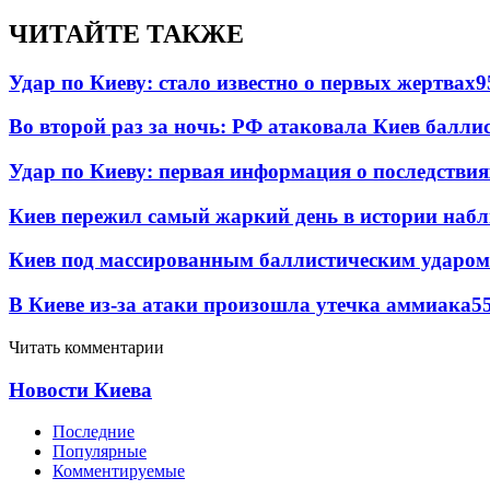
ЧИТАЙТЕ ТАКЖЕ
Удар по Киеву: стало известно о первых жертвах
9
Во второй раз за ночь: РФ атаковала Киев балли
Удар по Киеву: первая информация о последствия
Киев пережил самый жаркий день в истории наб
Киев под массированным баллистическим ударом
В Киеве из-за атаки произошла утечка аммиака
5
Читать комментарии
Новости Киева
Последние
Популярные
Комментируемые