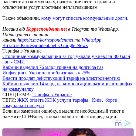
населения за коммуналку, начисление пени за долги и
отключение услуг злостным неплательщикам.
Также объяснили,
кому могут списать коммунальные долги
.
Новини від
Корреспондент.net
в Telegram та WhatsApp.
Підписуйтесь на наші
канали
https://t.me/korrespondentnet
та
WhatsApp
Читайте Korrespondent.net в Google News
Тарифы в Украине
Столичные коммунальщики за год украли у киевлян 300 млн
грн - СМИ
Кабмин выделил 76 млрд гривен на долги за газ
Инфляция в Украине приблизилась к 25%
Власти продлят действующий тариф на электроэнергию
Кабмин выделил 14 млрд на компенсацию разницы в тарифах
на коммуналку
СПЕЦТЕМА:
Тарифы в Украине
ТЕГИ:
ЖКХ оплата ЖЭК услуги тарифы
,
Київ
,
борги
,
комунальні послуги
Если вы заметили ошибку, выделите необходимый текст и
нажмите Ctrl+Enter, чтобы сообщить об этом редакции.