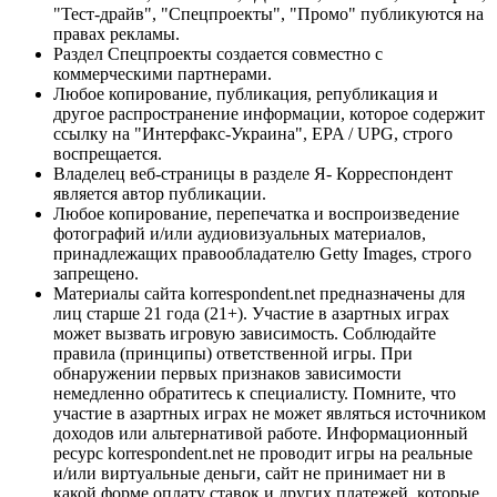
"Тест-драйв", "Спецпроекты", "Промо" публикуются на
правах рекламы.
Раздел Спецпроекты создается совместно с
коммерческими партнерами.
Любое копирование, публикация, републикация и
другое распространение информации, которое содержит
ссылку на "Интерфакс-Украина", EPA / UPG, строго
воспрещается.
Владелец веб-страницы в разделе Я- Корреспондент
является автор публикации.
Любое копирование, перепечатка и воспроизведение
фотографий и/или аудиовизуальных материалов,
принадлежащих правообладателю Getty Images, строго
запрещено.
Материалы сайта korrespondent.net предназначены для
лиц старше 21 года (21+). Участие в азартных играх
может вызвать игровую зависимость. Соблюдайте
правила (принципы) ответственной игры. При
обнаружении первых признаков зависимости
немедленно обратитесь к специалисту. Помните, что
участие в азартных играх не может являться источником
доходов или альтернативой работе. Информационный
ресурс korrespondent.net не проводит игры на реальные
и/или виртуальные деньги, сайт не принимает ни в
какой форме оплату ставок и других платежей, которые