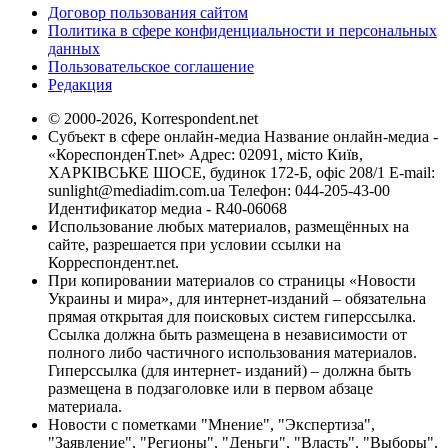
Договор пользования сайтом
Политика в сфере конфиденциальности и персональных
данных
Пользовательское соглашение
Редакция
© 2000-2026, Korrespondent.net
Субъект в сфере онлайн-медиа Название онлайн-медиа -
«КореспонденТ.net» Адрес: 02091, місто Київ,
ХАРКІВСЬКЕ ШОСЕ, будинок 172-Б, офіс 208/1 E-mail:
sunlight@mediadim.com.ua
Телефон: 044-205-43-00
Идентификатор медиа - R40-06068
Использование любых материалов, размещённых на
сайте, разрешается при условии ссылки на
Корреспондент.net.
При копировании материалов со страницы «Новости
Украины и мира», для интернет-изданий – обязательна
прямая открытая для поисковых систем гиперссылка.
Ссылка должна быть размещена в независимости от
полного либо частичного использования материалов.
Гиперссылка (для интернет- изданий) – должна быть
размещена в подзаголовке или в первом абзаце
материала.
Новости с пометками "Мнение", "Экспертиза",
"Заявление", "Регионы", "Деньги", "Власть", "Выборы",