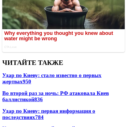
ЧИТАЙТЕ ТАКЖЕ
Удар по Киеву: стало известно о первых
жертвах
950
Во второй раз за ночь: РФ атаковала Киев
баллистикой
836
Удар по Киеву: первая информация о
последствиях
784